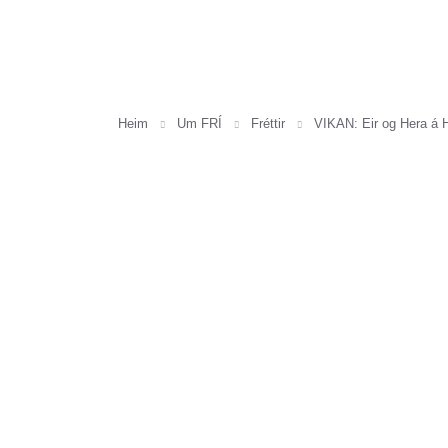
Heim
Um FRÍ
Fréttir
VIKAN: Eir og Hera á