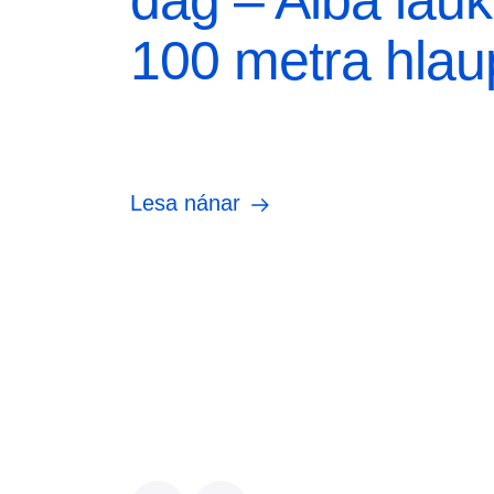
dag – Alba lauk
100 metra hlau
Lesa nánar