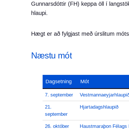
Gunnarsdóttir (FH) keppa öll í langst
hlaupi.
Hægt er að fylgjast með úrslitum mót
Næstu mót
Dagsetning
Mót
7. september
Vestmannaeyjarhlaupi
21.
Hjartadagshlaupið
september
26. október
Haustmaraþon Félags 