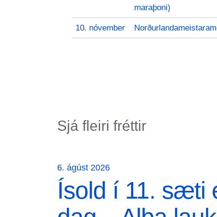
maraþoni)
10. nóvember
Norðurlandameistaram
Sjá fleiri fréttir
6. ágúst 2026
Ísold í 11. sæti e