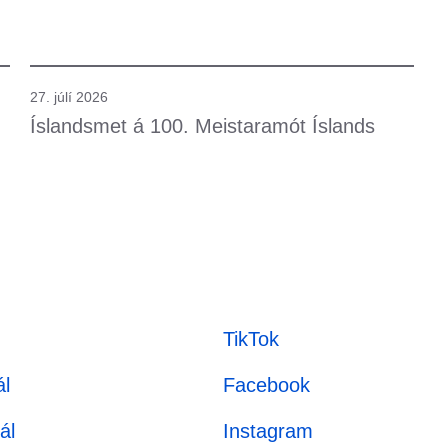
27. júlí 2026
24
Íslandsmet á 100. Meistaramót Íslands
F
s
TikTok
l
Facebook
ál
Instagram