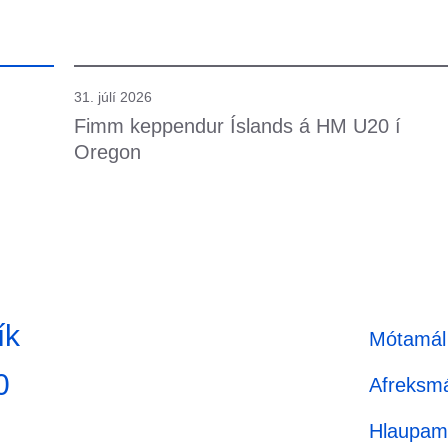
31. júlí 2026
Fimm keppendur Íslands á HM U20 í
Oregon
ík
Mótamál
0
Afreksmá
Hlaupam