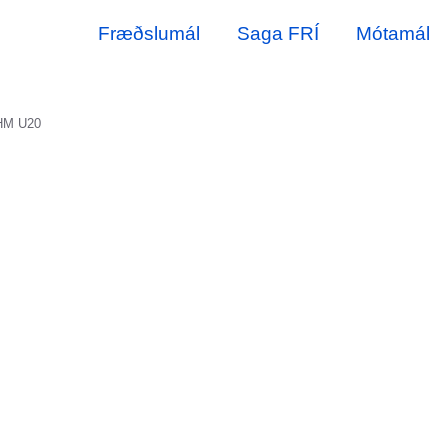
Fræðslumál
Saga FRÍ
Mótamál
 HM U20