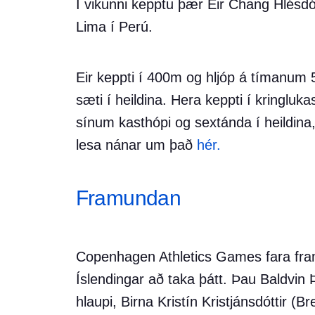
Í vikunni kepptu þær Eir Chang Hlésdó
Lima í Perú.
Eir keppti í 400m og hljóp á tímanum 5
sæti í heildina. Hera keppti í kringluk
sínum kasthópi og sextánda í heildina
lesa nánar um það
hér.
Framundan
Copenhagen Athletics Games fara fra
Íslendingar að taka þátt. Þau Baldvi
hlaupi, Birna Kristín Kristjánsdóttir (B