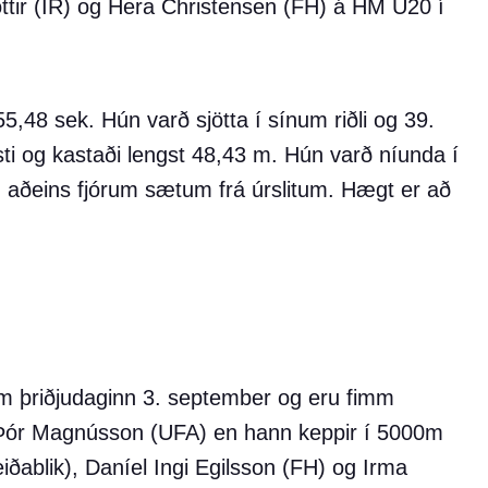
ttir (ÍR) og Hera Christensen (FH) á HM U20 í
5,48 sek. Hún varð sjötta í sínum riðli og 39.
asti og kastaði lengst 48,43 m. Hún varð níunda í
, aðeins fjórum sætum frá úrslitum. Hægt er að
m þriðjudaginn 3. september og eru fimm
n Þór Magnússon (UFA) en hann keppir í 5000m
reiðablik), Daníel Ingi Egilsson (FH) og Irma