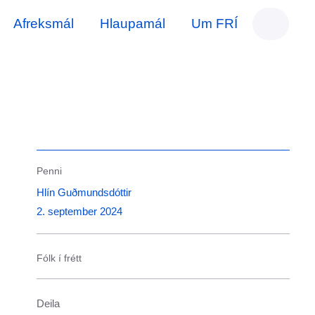
Afreksmál
Hlaupamál
Um FRÍ
Penni
Hlín Guðmundsdóttir
2. september 2024
Fólk í frétt
Deila