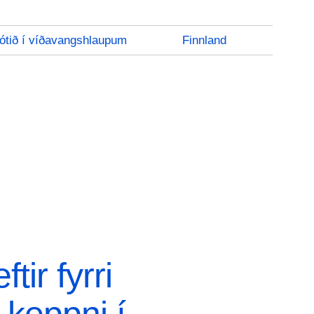
ótið í víðavangshlaupum
Finnland
ftir fyrri