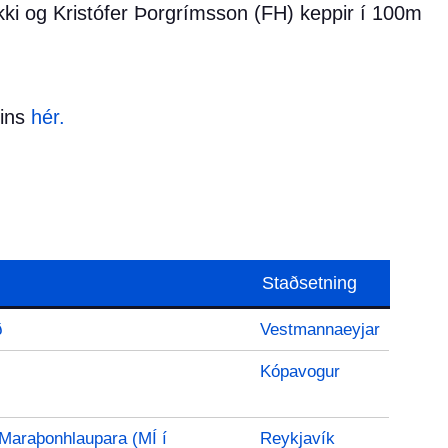
ökki og Kristófer Þorgrímsson (FH) keppir í 100m
sins
hér.
Staðsetning
ð
Vestmannaeyjar
Kópavogur
Maraþonhlaupara (MÍ í
Reykjavík