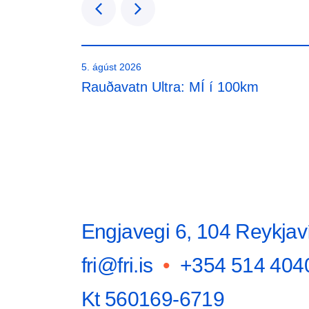
5. ágúst 2026
Rauðavatn Ultra: MÍ í 100km
Engjavegi 6, 104 Reykjav
fri@fri.is
•
+354 514 404
Kt 560169-6719