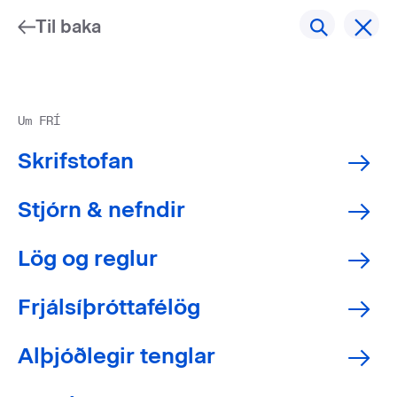
Til baka
Um FRÍ
Skrifstofan
Stjórn & nefndir
Lög og reglur
Frjálsíþróttafélög
Alþjóðlegir tenglar