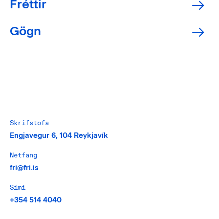
Fréttir
Gögn
Skrifstofa
Engjavegur 6, 104 Reykjavík
Netfang
fri@fri.is
Sími
+354 514 4040