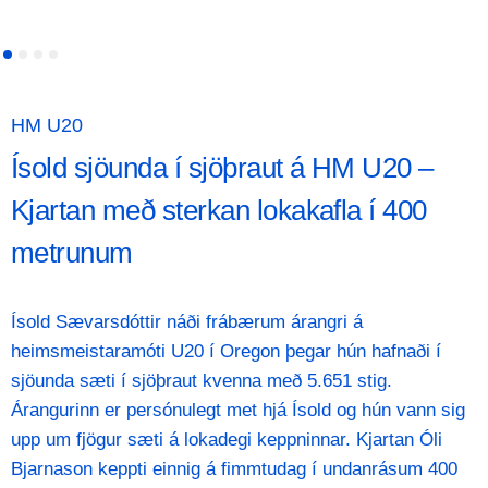
4
HM U20
EM
Landslið
Þing
Ísold sjöunda í sjöþraut á HM U20 –
Átta Íslendingar keppa á EM í
Fimm keppendur Íslands á HM U20 í
Sveinn Margeirsson og Katrín
Kjartan með sterkan lokakafla í 400
Birmingham
Oregon
Jakobsdóttir taka við keflinu í stjórn FRÍ
metrunum
Átta íslenskir keppendur verða meðal 1.643 keppenda frá
Fimm íslenskir keppendur taka þátt á heimsmeistaramóti
Á 65. Frjálsíþróttaþingi FRÍ, sem fram fór í Skógarseli
49 þjóðum á Evrópumeistaramótinu í frjálsíþróttum sem
U20 í frjálsíþróttum sem fram fer á Hayward Field í
dagana 10.–11. apríl, var kjörin ný stjórn sambandsins.
Ísold Sævarsdóttir náði frábærum árangri á
fer fram í Birmingham dagana 10.–16. ágúst.
Eugene í Oregon dagana 5.–9. ágúst. Á mótinu koma
Sveinn Margeirsson var kjörinn formaður FRÍ. Með
heimsmeistaramóti U20 í Oregon þegar hún hafnaði í
saman yfir 1.700 af efnilegustu frjálsíþróttamönnum
honum í aðalstjórn voru kjörin Katrín Jakobsdóttir,
sjöunda sæti í sjöþraut kvenna með 5.651 stig.
heims frá nærri 200 þjóðum.
Trausti Stefánsson, Rannveig Oddsdóttir og Sonja Sif
Lesa nánar
Árangurinn er persónulegt met hjá Ísold og hún vann sig
Jóhannsdóttir.
upp um fjögur sæti á lokadegi keppninnar. Kjartan Óli
Lesa nánar
Bjarnason keppti einnig á fimmtudag í undanrásum 400