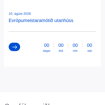
10. ágúst 2026
Evrópumeistaramótið utanhúss
:
:
:
0
0
0
0
0
0
0
0
dagar
klst
mín
sek