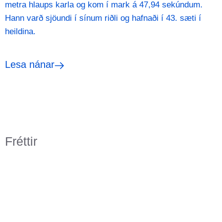
Lesa nánar
metra hlaups karla og kom í mark á 47,94 sekúndum.
Hann varð sjöundi í sínum riðli og hafnaði í 43. sæti í
heildina.
Lesa nánar
Fréttir