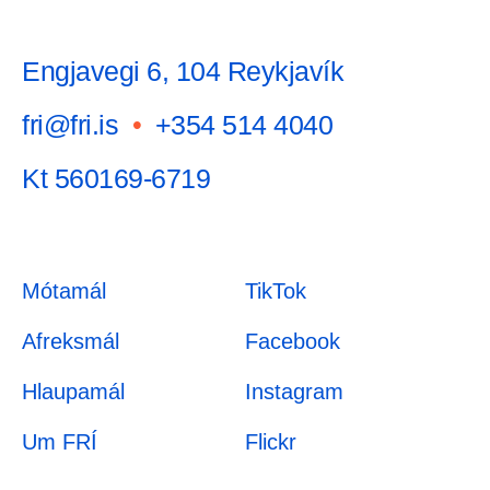
Engjavegi 6, 104 Reykjavík
fri@fri.is
•
+354 514 4040
Kt 560169-6719
Mótamál
TikTok
Afreksmál
Facebook
Hlaupamál
Instagram
Um FRÍ
Flickr