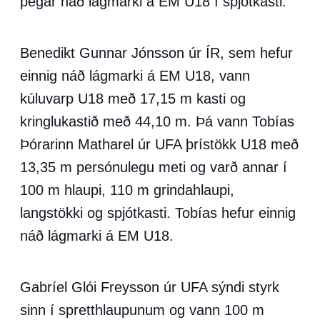
þegar náð lágmarki á EM U18 í spjótkasti.
Benedikt Gunnar Jónsson úr ÍR, sem hefur
einnig náð lágmarki á EM U18, vann
kúluvarp U18 með 17,15 m kasti og
kringlukastið með 44,10 m. Þá vann Tobías
Þórarinn Matharel úr UFA þrístökk U18 með
13,35 m persónulegu meti og varð annar í
100 m hlaupi, 110 m grindahlaupi,
langstökki og spjótkasti. Tobías hefur einnig
náð lágmarki á EM U18.
Gabríel Glói Freysson úr UFA sýndi styrk
sinn í spretthlaupunum og vann 100 m