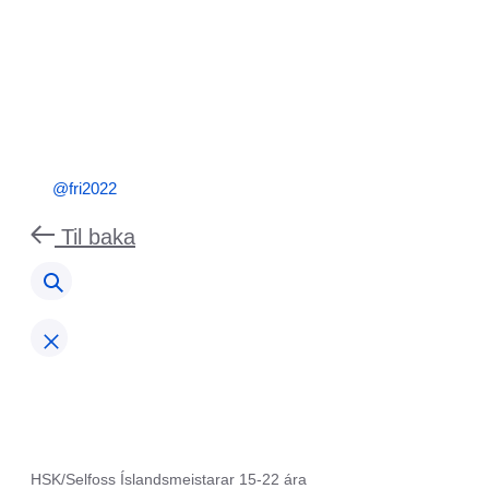
@fri2022
Til baka
HSK/Selfoss Íslandsmeistarar 15-22 ára