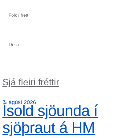
Fólk í frétt
Deila
Sjá fleiri fréttir
7. ágúst 2026
Ísold sjöunda í
sjöþraut á HM