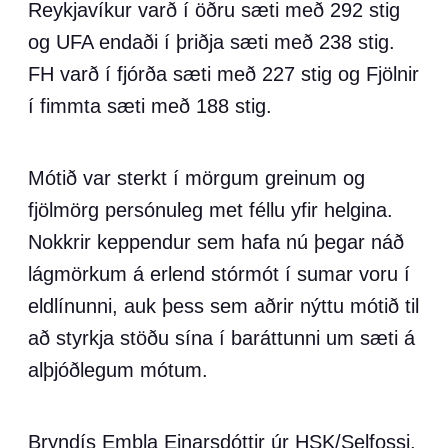
Reykjavíkur varð í öðru sæti með 292 stig
og UFA endaði í þriðja sæti með 238 stig.
FH varð í fjórða sæti með 227 stig og Fjölnir
í fimmta sæti með 188 stig.
Mótið var sterkt í mörgum greinum og
fjölmörg persónuleg met féllu yfir helgina.
Nokkrir keppendur sem hafa nú þegar náð
lágmörkum á erlend stórmót í sumar voru í
eldlínunni, auk þess sem aðrir nýttu mótið til
að styrkja stöðu sína í baráttunni um sæti á
alþjóðlegum mótum.
Bryndís Embla Einarsdóttir úr HSK/Selfossi,