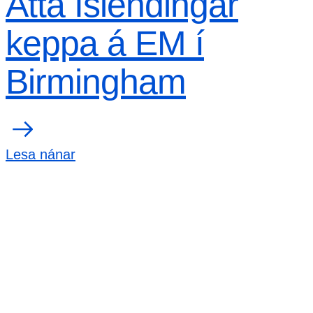
Átta Íslendingar
keppa á EM í
Birmingham
Lesa nánar