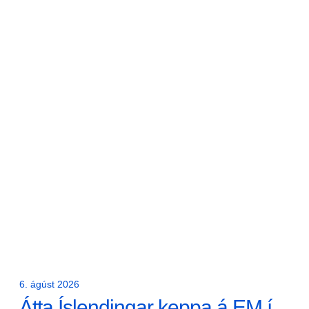
6. ágúst 2026
Átta Íslendingar keppa á EM í