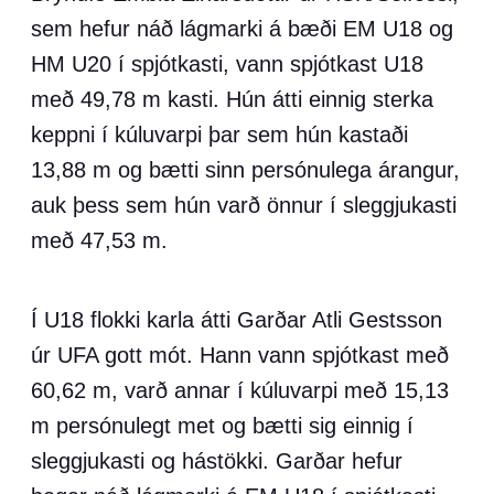
sem hefur náð lágmarki á bæði EM U18 og
HM U20 í spjótkasti, vann spjótkast U18
með 49,78 m kasti. Hún átti einnig sterka
keppni í kúluvarpi þar sem hún kastaði
13,88 m og bætti sinn persónulega árangur,
auk þess sem hún varð önnur í sleggjukasti
með 47,53 m.
Í U18 flokki karla átti Garðar Atli Gestsson
úr UFA gott mót. Hann vann spjótkast með
60,62 m, varð annar í kúluvarpi með 15,13
m persónulegt met og bætti sig einnig í
sleggjukasti og hástökki. Garðar hefur