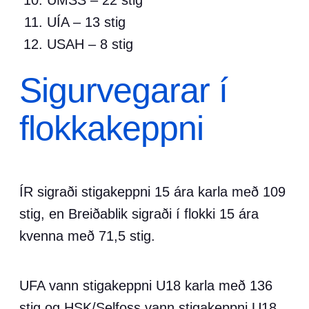
UMSS – 22 stig
UÍA – 13 stig
USAH – 8 stig
Sigurvegarar í
flokkakeppni
ÍR sigraði stigakeppni 15 ára karla með 109
stig, en Breiðablik sigraði í flokki 15 ára
kvenna með 71,5 stig.
UFA vann stigakeppni U18 karla með 136
stig og HSK/Selfoss vann stigakeppni U18