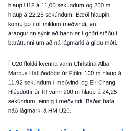
hlaup U18 á 11,00 sekúndum og 200 m
hlaup á 22,25 sekúndum. Bæði hlaupin
komu þó í of miklum meðvindi, en
árangurinn sýnir að hann er í góðri stöðu í
baráttunni um að ná lágmarki á gildu móti.
Í U20 flokki kvenna vann Christina Alba
Marcus Hafliðadóttir úr Fjölni 100 m hlaup á
11,92 sekúndum í meðvindi og Eir Chang
Hlésdóttir úr ÍR vann 200 m hlaup á 24,25
sekúndum, einnig í meðvindi. Báðar hafa
náð lágmarki á HM U20.