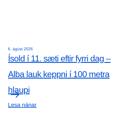
6. ágúst 2026
Ísold í 11. sæti eftir fyrri dag –
Alba lauk keppni í 100 metra
hlaupi
Lesa nánar