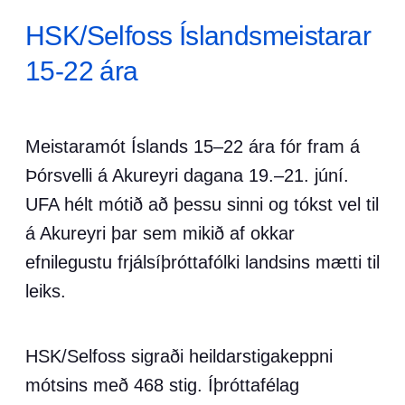
HSK/Selfoss Íslandsmeistarar
15-22 ára
Meistaramót Íslands 15–22 ára fór fram á
Þórsvelli á Akureyri dagana 19.–21. júní.
UFA hélt mótið að þessu sinni og tókst vel til
á Akureyri þar sem mikið af okkar
efnilegustu frjálsíþróttafólki landsins mætti til
leiks.
HSK/Selfoss sigraði heildarstigakeppni
mótsins með 468 stig. Íþróttafélag