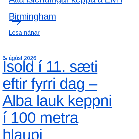
Birmingham
Lesa nánar
6. ágúst 2026
Ísold í 11. sæti
eftir fyrri dag –
Alba lauk keppni
í 100 metra
hlaupi