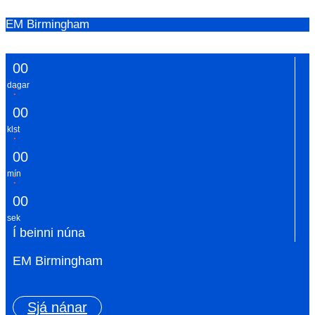
EM Birmingham
0
0
dagar
:
0
0
klst
:
0
0
mín
:
0
0
sek
Í beinni núna
EM Birmingham
Sjá nánar