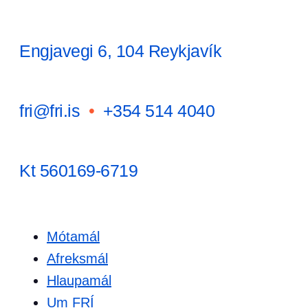
Engjavegi 6, 104 Reykjavík
fri@fri.is
•
+354 514 4040
Kt 560169-6719
Mótamál
Afreksmál
Hlaupamál
Um FRÍ