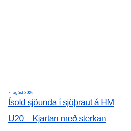
7. ágúst 2026
Ísold sjöunda í sjöþraut á HM
U20 – Kjartan með sterkan