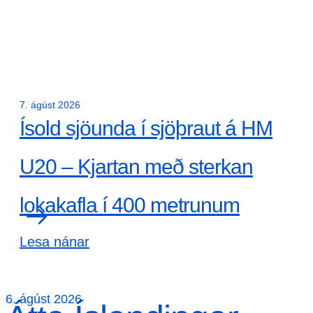
7. ágúst 2026
Ísold sjöunda í sjöþraut á HM
U20 – Kjartan með sterkan
lokakafla í 400 metrunum
Lesa nánar
6. ágúst 2026