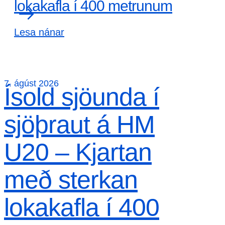
lokakafla í 400 metrunum
Lesa nánar
7. ágúst 2026
Ísold sjöunda í
sjöþraut á HM
U20 – Kjartan
með sterkan
lokakafla í 400