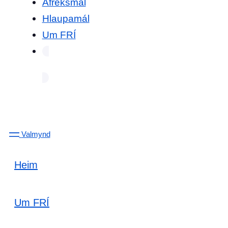
Afreksmál
Hlaupamál
Um FRÍ
Valmynd
Heim
Um FRÍ