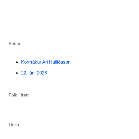
Penni
Kormákur Ari Hafliðason
22. júní 2026
Fólk í frétt
Deila