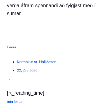
verða áfram spennandi að fylgjast með í
sumar.
Penni
Kormákur Ari Hafliðason
22. júní 2026
•
[rt_reading_time]
min lestur