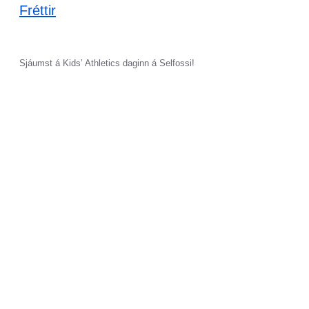
Fréttir
Sjáumst á Kids’ Athletics daginn á Selfossi!