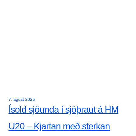
7. ágúst 2026
Ísold sjöunda í sjöþraut á HM
U20 – Kjartan með sterkan