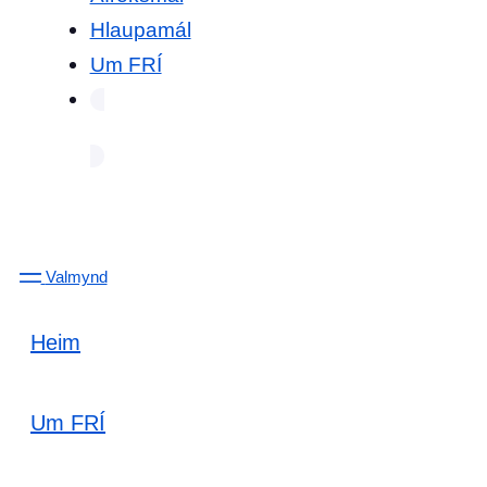
Hlaupamál
Um FRÍ
Valmynd
Heim
Um FRÍ