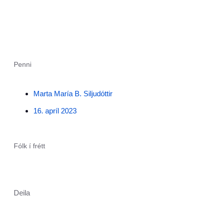
Penni
Marta María B. Siljudóttir
16. apríl 2023
Fólk í frétt
Deila