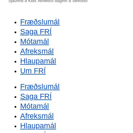
Sjáumst á Kids’ Athletics daginn á Selfossi!
Fræðslumál
Saga FRÍ
Mótamál
Afreksmál
Hlaupamál
Um FRÍ
Fræðslumál
Saga FRÍ
Mótamál
Afreksmál
Hlaupamál