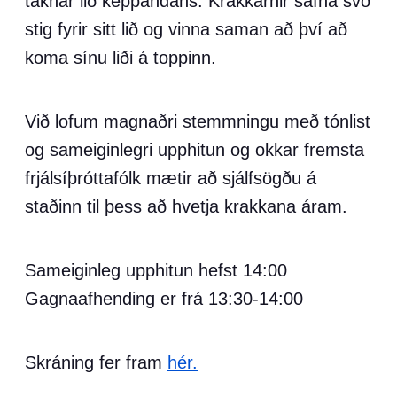
táknar lið keppandans. Krakkarnir safna svo
stig fyrir sitt lið og vinna saman að því að
koma sínu liði á toppinn.
Við lofum magnaðri stemmningu með tónlist
og sameiginlegri upphitun og okkar fremsta
frjálsíþróttafólk mætir að sjálfsögðu á
staðinn til þess að hvetja krakkana áram.
Sameiginleg upphitun hefst 14:00
Gagnaafhending er frá 13:30-14:00
Skráning fer fram
hér.