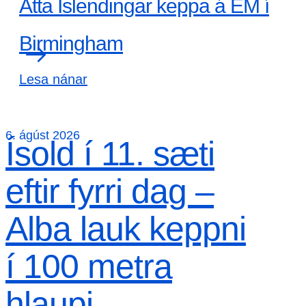
Átta Íslendingar keppa á EM í
Birmingham
Lesa nánar
6. ágúst 2026
Ísold í 11. sæti
eftir fyrri dag –
Alba lauk keppni
í 100 metra
hlaupi