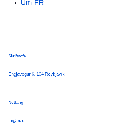
Um FRÍ
Skrifstofa
Engjavegur 6, 104 Reykjavík
Netfang
fri@fri.is