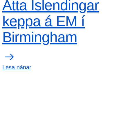
Átta Íslendingar
keppa á EM í
Birmingham
Lesa nánar