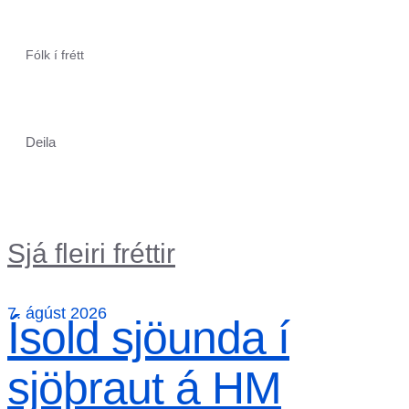
Fólk í frétt
Deila
Sjá fleiri fréttir
7. ágúst 2026
Ísold sjöunda í
sjöþraut á HM