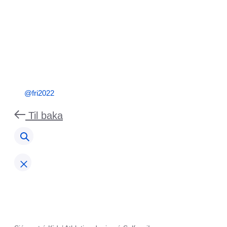
@fri2022
Til baka