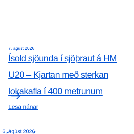
7. ágúst 2026
Ísold sjöunda í sjöþraut á HM
U20 – Kjartan með sterkan
lokakafla í 400 metrunum
Lesa nánar
6. ágúst 2026