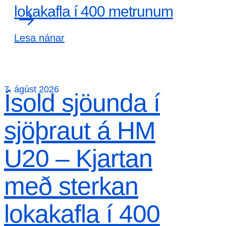
lokakafla í 400 metrunum
Lesa nánar
7. ágúst 2026
Ísold sjöunda í
sjöþraut á HM
U20 – Kjartan
með sterkan
lokakafla í 400