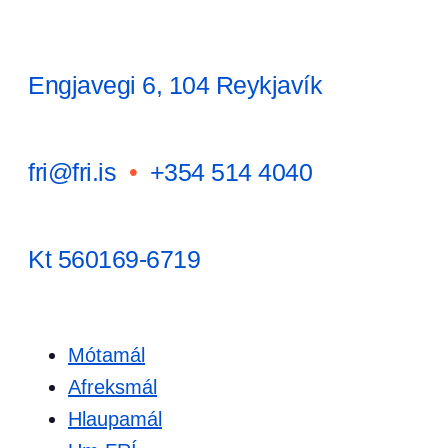
Engjavegi 6, 104 Reykjavík
fri@fri.is
•
+354 514 4040
Kt 560169-6719
Mótamál
Afreksmál
Hlaupamál