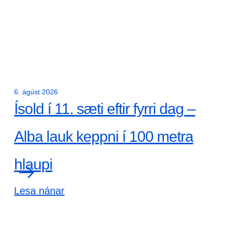
6. ágúst 2026
Ísold í 11. sæti eftir fyrri dag –
Alba lauk keppni í 100 metra
hlaupi
Lesa nánar