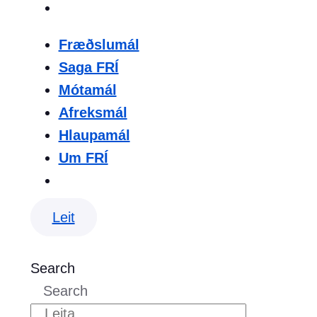
Fræðslumál
Saga FRÍ
Mótamál
Afreksmál
Hlaupamál
Um FRÍ
Leit
Search
Search