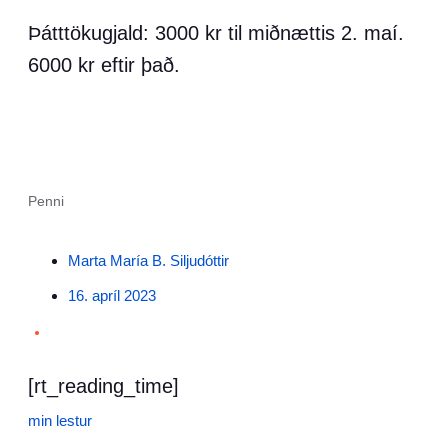
Þátttökugjald: 3000 kr til miðnættis 2. maí.
6000 kr eftir það.
Penni
Marta María B. Siljudóttir
16. apríl 2023
•
[rt_reading_time]
min lestur