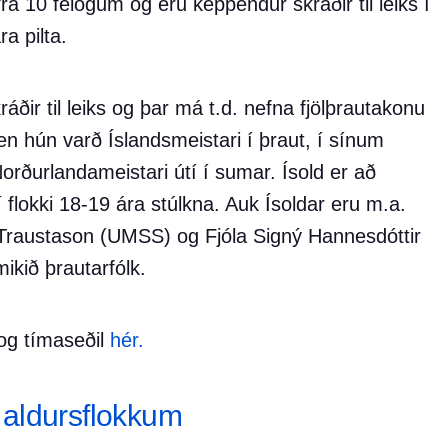
frá 10 félögum og eru keppendur skráðir til leiks í
a pilta.
áðir til leiks og þar má t.d. nefna fjölþrautakonu
n hún varð Íslandsmeistari í þraut, í sínum
 Norðurlandameistari útí í sumar. Ísold er að
 flokki 18-19 ára stúlkna. Auk Ísoldar eru m.a.
i Traustason (UMSS) og Fjóla Signý Hannesdóttir
kið þrautarfólk.
og tímaseðil
hér.
i aldursflokkum