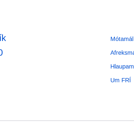
ík
Mótamál
0
Afreksmá
Hlaupam
Um FRÍ