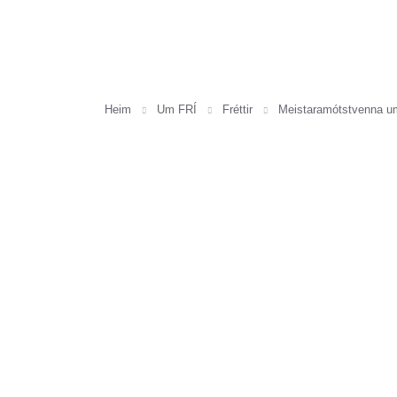
Heim
Um FRÍ
Fréttir
Meistaramótstvenna um h