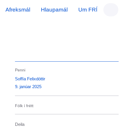
Afreksmál
Hlaupamál
Um FRÍ
Penni
Soffía Felixdóttir
9. janúar 2025
Fólk í frétt
Deila