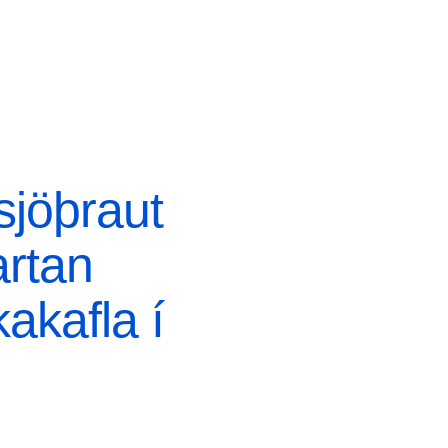
sjöþraut
rtan
akafla í