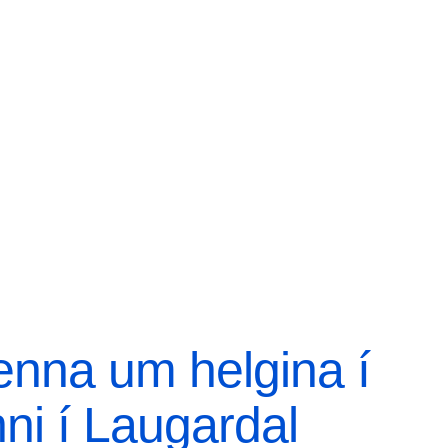
enna um helgina í
inni í Laugardal