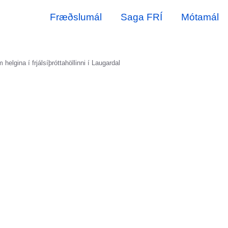
Fræðslumál
Saga FRÍ
Mótamál
elgina í frjálsíþróttahöllinni í Laugardal