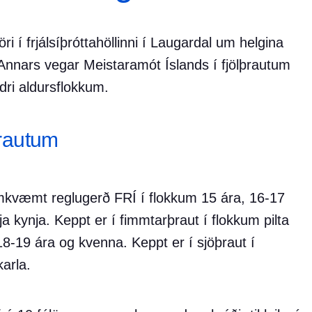
ri í frjálsíþróttahöllinni í Laugardal um helgina
Annars vegar Meistaramót Íslands í fjölþrautum
dri aldursflokkum.
þrautum
amkvæmt reglugerð FRÍ í flokkum 15 ára, 16-17
a kynja. Keppt er í fimmtarþraut í flokkum pilta
18-19 ára og kvenna. Keppt er í sjöþraut í
arla.