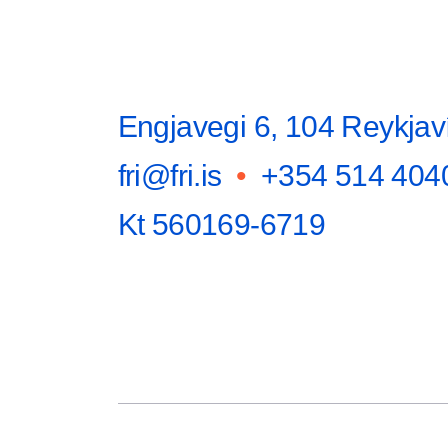
Engjavegi 6, 104 Reykjav
fri@fri.is
•
+354 514 404
Kt 560169-6719