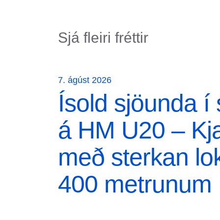
Sjá fleiri fréttir
7. ágúst 2026
Ísold sjöunda í 
á HM U20 – Kja
með sterkan lok
400 metrunum