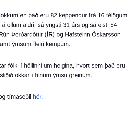
sflokkum en það eru 82 keppendur frá 16 félögum
 á öllum aldri, sá yngsti 31 árs og sá elsti 84
 Rún Þórðardóttir (ÍR) og Hafsteinn Óskarsson
samt ýmsum fleiri kempum.
 fólki í höllinni um helgina, hvort sem það eru
sliðið okkar í hinum ýmsu greinum.
og tímaseðil
hér.