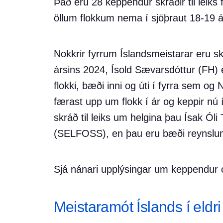
Það eru 28 keppendur skráðir til leiks 
öllum flokkum nema í sjöþraut 18-19 ár
Nokkrir fyrrum Íslandsmeistarar eru skr
ársins 2024, Ísold Sævarsdóttur (FH) e
flokki, bæði inni og úti í fyrra sem og
færast upp um flokk í ár og keppir nú í
skráð til leiks um helgina þau Ísak Ól
(SELFOSS), en þau eru bæði reynslumi
Sjá nánari upplýsingar um keppendur 
Meistaramót Íslands í eldr