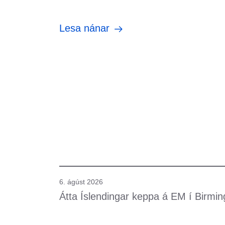
Lesa nánar
6. ágúst 2026
Átta Íslendingar keppa á EM í Birmi