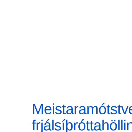
Meistaramótstv
frjálsíþróttahöll