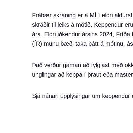
Frábær skráning er á MÍ í eldri aldur
skráðir til leiks á mótið. Keppendur eru
ára. Eldri iðkendur ársins 2024, Fríða
(ÍR) munu bæði taka þátt á mótinu, á
Það verður gaman að fylgjast með okkar
unglingar að keppa í þraut eða master
Sjá nánari upplýsingar um keppendur 