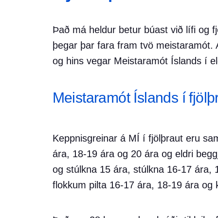
Það má heldur betur búast við lífi og fjö
þegar þar fara fram tvö meistaramót. 
og hins vegar Meistaramót Íslands í el
Meistaramót Íslands í fjöl
Keppnisgreinar á MÍ í fjölþraut eru s
ára, 18-19 ára og 20 ára og eldri beggj
og stúlkna 15 ára, stúlkna 16-17 ára, 
flokkum pilta 16-17 ára, 18-19 ára og k