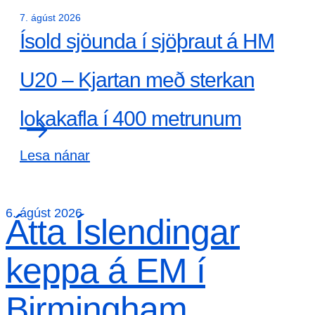
7. ágúst 2026
Ísold sjöunda í sjöþraut á HM
U20 – Kjartan með sterkan
lokakafla í 400 metrunum
Lesa nánar
6. ágúst 2026
Átta Íslendingar
keppa á EM í
Birmingham