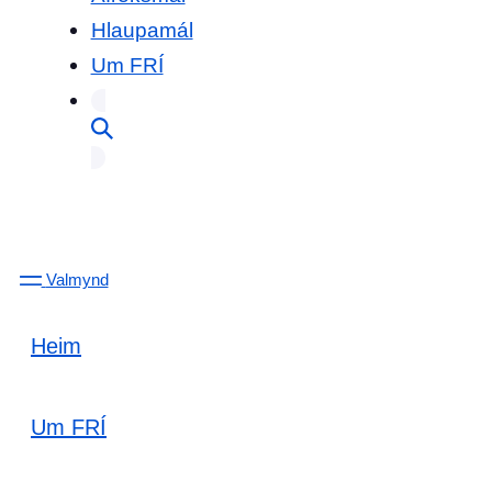
Hlaupamál
Um FRÍ
Valmynd
Heim
Um FRÍ