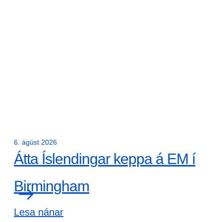
6. ágúst 2026
Átta Íslendingar keppa á EM í
Birmingham
Lesa nánar