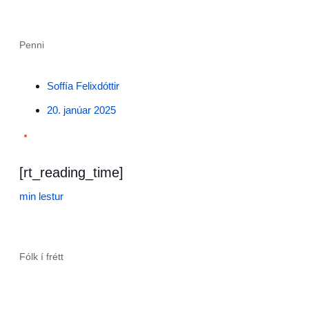
Penni
Soffía Felixdóttir
20. janúar 2025
•
[rt_reading_time]
min lestur
Fólk í frétt