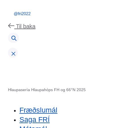
@fri2022
Til baka
Hlaupasería Hlaupahóps FH og 66°N 2025
Fræðslumál
Saga FRÍ