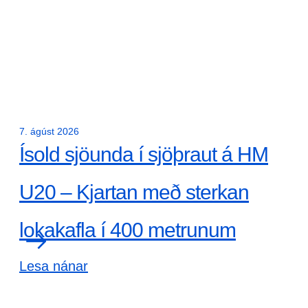
7. ágúst 2026
Ísold sjöunda í sjöþraut á HM
U20 – Kjartan með sterkan
lokakafla í 400 metrunum
Lesa nánar