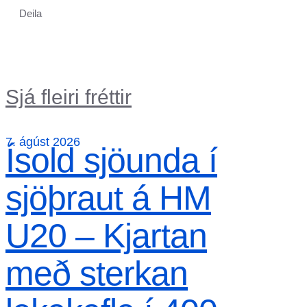
Deila
Sjá fleiri fréttir
7. ágúst 2026
Ísold sjöunda í
sjöþraut á HM
U20 – Kjartan
með sterkan