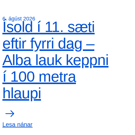
6. ágúst 2026
Ísold í 11. sæti
eftir fyrri dag –
Alba lauk keppni
í 100 metra
hlaupi
Lesa nánar