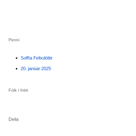
Penni
Soffía Felixdóttir
20. janúar 2025
Fólk í frétt
Deila