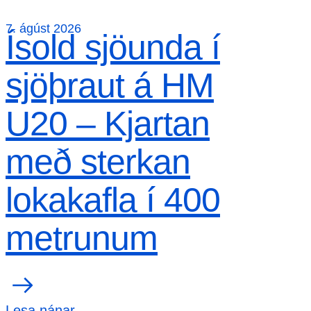
7. ágúst 2026
Ísold sjöunda í
sjöþraut á HM
U20 – Kjartan
með sterkan
lokakafla í 400
metrunum
Lesa nánar