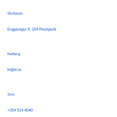
Skrifstofa
Engjavegur 6, 104 Reykjavík
Netfang
fri@fri.is
Sími
+354 514 4040