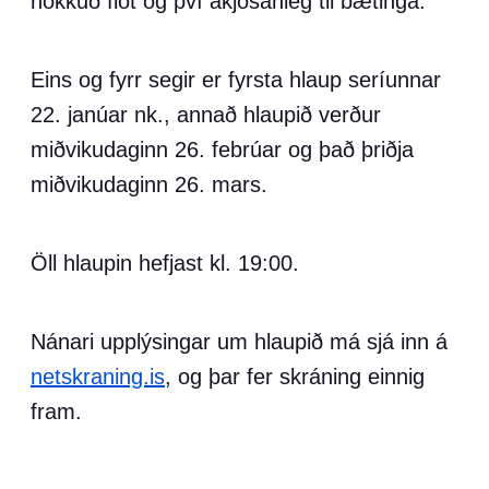
nokkuð flöt og því ákjósanleg til bætinga.
Eins og fyrr segir er fyrsta hlaup seríunnar
22. janúar nk., annað hlaupið verður
miðvikudaginn 26. febrúar og það þriðja
miðvikudaginn 26. mars.
Öll hlaupin hefjast kl. 19:00.
Nánari upplýsingar um hlaupið má sjá inn á
netskraning.is
, og þar fer skráning einnig
fram.