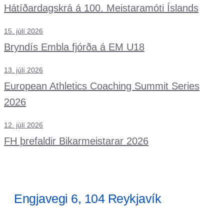
Hátíðardagskrá á 100. Meistaramóti Íslands
15. júlí 2026
Bryndís Embla fjórða á EM U18
13. júlí 2026
European Athletics Coaching Summit Series
2026
12. júlí 2026
FH þrefaldir Bikarmeistarar 2026
Engjavegi 6, 104 Reykjavík