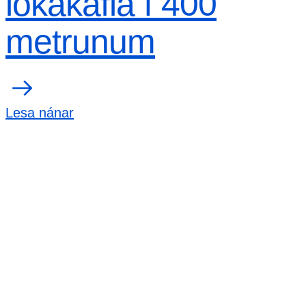
lokakafla í 400
metrunum
Lesa nánar