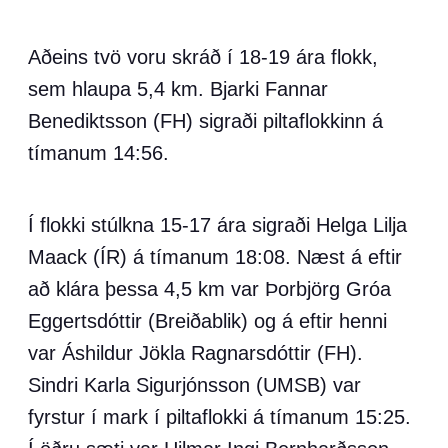
Aðeins tvö voru skráð í 18-19 ára flokk,
sem hlaupa 5,4 km. Bjarki Fannar
Benediktsson (FH) sigraði piltaflokkinn á
tímanum 14:56.
Í flokki stúlkna 15-17 ára sigraði Helga Lilja
Maack (ÍR) á tímanum 18:08. Næst á eftir
að klára þessa 4,5 km var Þorbjörg Gróa
Eggertsdóttir (Breiðablik) og á eftir henni
var Áshildur Jökla Ragnarsdóttir (FH).
Sindri Karla Sigurjónsson (UMSB) var
fyrstur í mark í piltaflokki á tímanum 15:25.