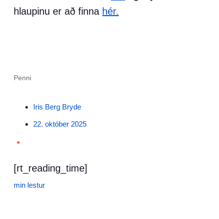
hlaupinu er að finna
hér.
Penni
Iris Berg Bryde
22. október 2025
•
[rt_reading_time]
min lestur