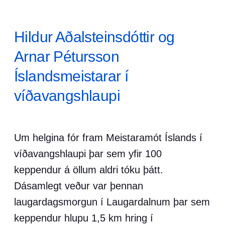
Hildur Aðalsteinsdóttir og
Arnar Pétursson
Íslandsmeistarar í
víðavangshlaupi
Um helgina fór fram Meistaramót Íslands í
víðavangshlaupi þar sem yfir 100
keppendur á öllum aldri tóku þátt.
Dásamlegt veður var þennan
laugardagsmorgun í Laugardalnum þar sem
keppendur hlupu 1,5 km hring í