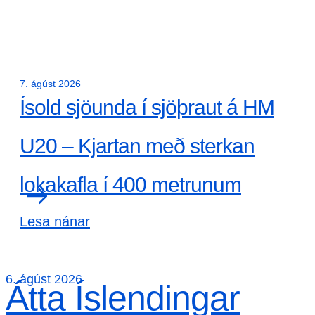
7. ágúst 2026
Ísold sjöunda í sjöþraut á HM
U20 – Kjartan með sterkan
lokakafla í 400 metrunum
Lesa nánar
6. ágúst 2026
Átta Íslendingar