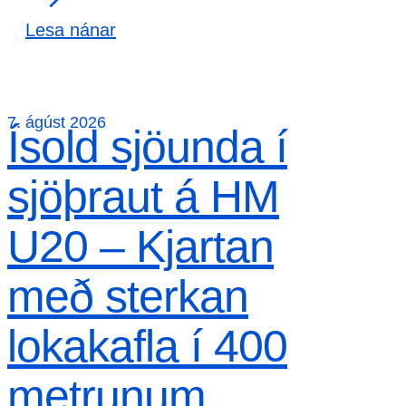
Lesa nánar
7. ágúst 2026
Ísold sjöunda í
sjöþraut á HM
U20 – Kjartan
með sterkan
lokakafla í 400
metrunum