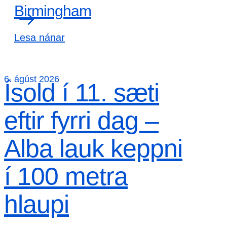
Birmingham
Lesa nánar
6. ágúst 2026
Ísold í 11. sæti
eftir fyrri dag –
Alba lauk keppni
í 100 metra
hlaupi