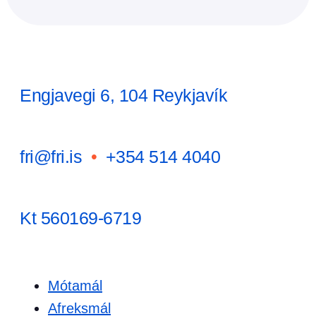
Engjavegi 6, 104 Reykjavík
fri@fri.is
•
+354 514 4040
Kt 560169-6719
Mótamál
Afreksmál