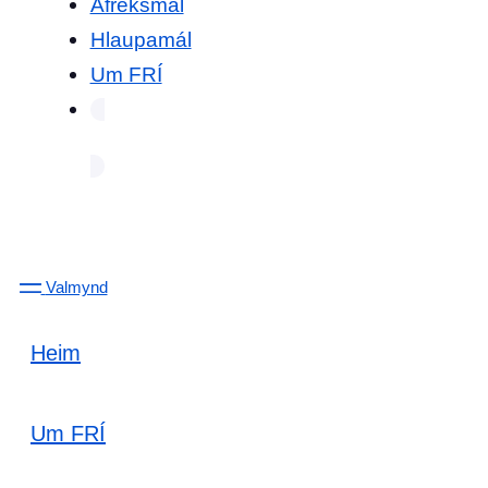
Afreksmál
Hlaupamál
Um FRÍ
Valmynd
Heim
Um FRÍ