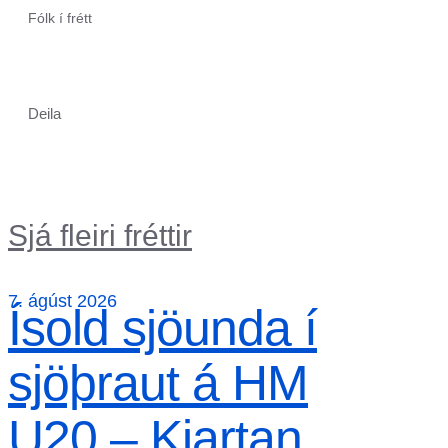
Fólk í frétt
Deila
Sjá fleiri fréttir
7. ágúst 2026
Ísold sjöunda í
sjöþraut á HM
U20 – Kjartan