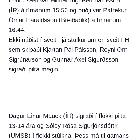
Í öðru sæti var Hilmar Ingi Bernharðsson
(ÍR) á tímanum 15:56 og þriðji var Patrekur
Ómar Haraldsson (Breiðablik) á tímanum
16:44.
Ekki náðist í sveit hjá stúlkunum en sveit FH
sem skipaði Kjartan Pál Pálsson, Reyni Örn
Sigrúnarson og Gunnar Axel Sigurðsson
sigraði pilta megin.
Dagur Einar Maack (ÍR) sigraði í flokki pilta
13-14 ára og Sóley Rósa Sigurjónsdóttir
(UMSB) í flokki stúlkna. Þess má til gamans