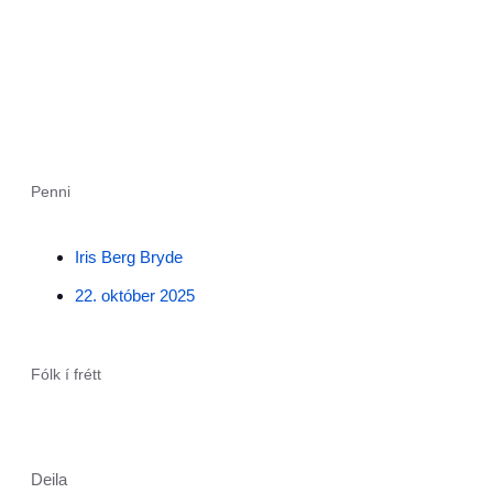
Penni
Iris Berg Bryde
22. október 2025
Fólk í frétt
Deila