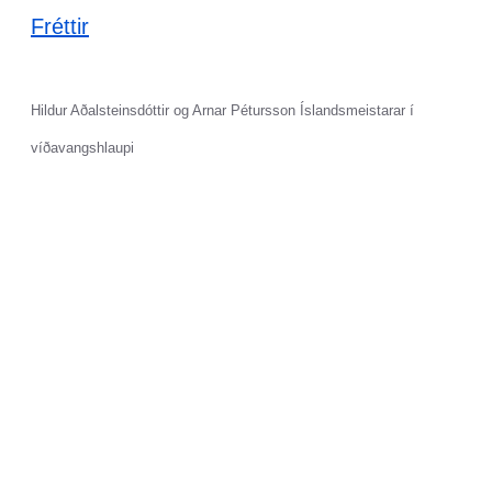
Fréttir
Hildur Aðalsteinsdóttir og Arnar Pétursson Íslandsmeistarar í
víðavangshlaupi