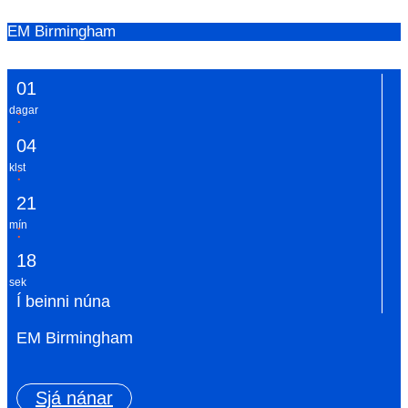
EM Birmingham
0
1
dagar
:
0
4
klst
:
2
1
mín
:
1
8
sek
Í beinni núna
EM Birmingham
Sjá nánar