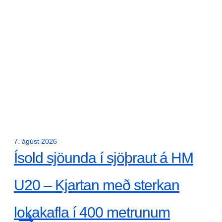
7. ágúst 2026
Ísold sjöunda í sjöþraut á HM
U20 – Kjartan með sterkan
lokakafla í 400 metrunum