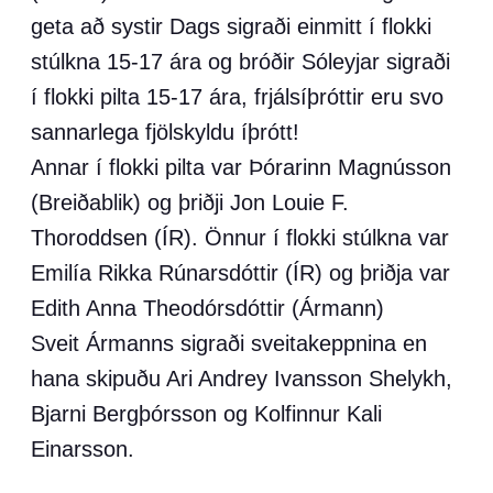
geta að systir Dags sigraði einmitt í flokki
stúlkna 15-17 ára og bróðir Sóleyjar sigraði
í flokki pilta 15-17 ára, frjálsíþróttir eru svo
sannarlega fjölskyldu íþrótt!
Annar í flokki pilta var Þórarinn Magnússon
(Breiðablik) og þriðji Jon Louie F.
Thoroddsen (ÍR). Önnur í flokki stúlkna var
Emilía Rikka Rúnarsdóttir (ÍR) og þriðja var
Edith Anna Theodórsdóttir (Ármann)
Sveit Ármanns sigraði sveitakeppnina en
hana skipuðu Ari Andrey Ivansson Shelykh,
Bjarni Bergþórsson og Kolfinnur Kali
Einarsson.