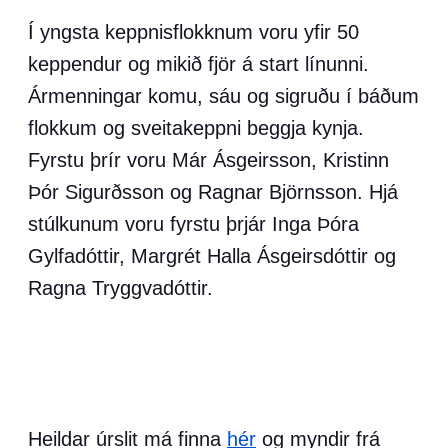
Í yngsta keppnisflokknum voru yfir 50
keppendur og mikið fjör á start línunni.
Ármenningar komu, sáu og sigruðu í báðum
flokkum og sveitakeppni beggja kynja.
Fyrstu þrír voru Már Ásgeirsson, Kristinn
Þór Sigurðsson og Ragnar Björnsson. Hjá
stúlkunum voru fyrstu þrjár Inga Þóra
Gylfadóttir, Margrét Halla Ásgeirsdóttir og
Ragna Tryggvadóttir.
Heildar úrslit má finna
hér
og myndir frá