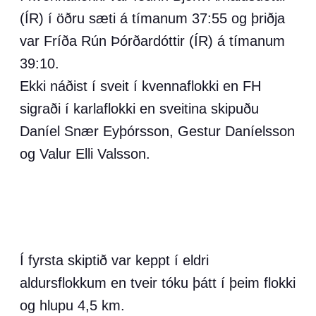
(ÍR) í öðru sæti á tímanum 37:55 og þriðja
var Fríða Rún Þórðardóttir (ÍR) á tímanum
39:10.
Ekki náðist í sveit í kvennaflokki en FH
sigraði í karlaflokki en sveitina skipuðu
Daníel Snær Eyþórsson, Gestur Daníelsson
og Valur Elli Valsson.
Í fyrsta skiptið var keppt í eldri
aldursflokkum en tveir tóku þátt í þeim flokki
og hlupu 4,5 km.