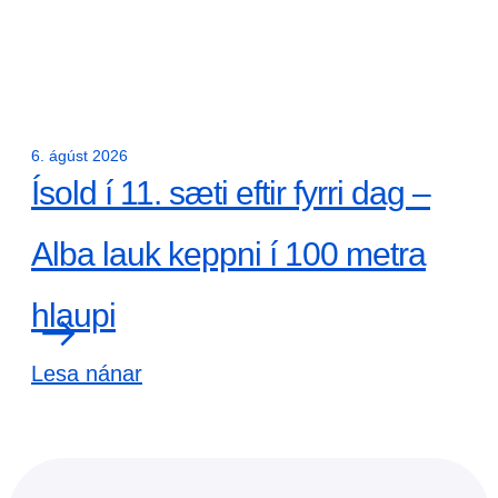
6. ágúst 2026
Ísold í 11. sæti eftir fyrri dag –
Alba lauk keppni í 100 metra
hlaupi
Lesa nánar