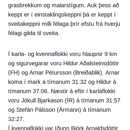
grasbrekkum og malarstígum. Auk þess að
keppt er í einstaklingskeppni þá er keppt í
sveitakeppni milli félaga þrír efstu frá hverju
félagi gilda til sveita.
Í karla- og kvennaflokki voru hlaupnir 9 km
og sigurvegarar voru Hildur Aðalsteinsdóttir
(FH) og Arnar Pétursson (Breiðablik). Arnar
koma í mark á tímanum 31:32 og Hildur á
tímanum 37:06. Næstir á eftir í karlaflokki
voru Jökull Bjarkason (ÍR) á tímanum 31:57
og Stefán Pálsson (Ármann) á tímanum
32:27.
Í kvennaflokki var Iðunn Björk Arnaldsdóttir