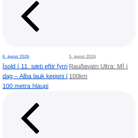
6. ágúst 2026
5. ágúst 2026
3
á
Ísold í 11. sæti eftir fyrri
Rauðavatn Ultra: MÍ í
dag – Alba lauk keppni í
100km
100 metra hlaupi