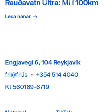
Rauðavatn Ultra: MÍ í 100km
Lesa nánar
Engjavegi 6, 104 Reykjavík
fri@fri.is
•
+354 514 4040
Kt 560169-6719