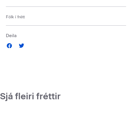
Fólk í frétt
Deila
Sjá fleiri fréttir