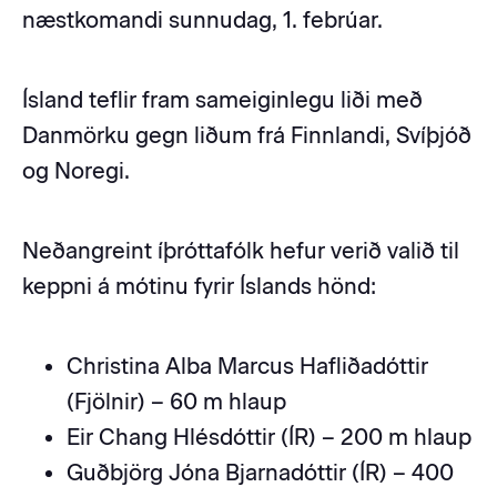
næstkomandi sunnudag, 1. febrúar.
Ísland teflir fram sameiginlegu liði með
Danmörku gegn liðum frá Finnlandi, Svíþjóð
og Noregi.
Neðangreint íþróttafólk hefur verið valið til
keppni á mótinu fyrir Íslands hönd:
Christina Alba Marcus Hafliðadóttir
(Fjölnir) – 60 m hlaup
Eir Chang Hlésdóttir (ÍR) – 200 m hlaup
Guðbjörg Jóna Bjarnadóttir (ÍR) – 400