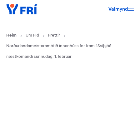
Valmynd
Heim
Um FRÍ
Fréttir
Norðurlandameistaramótið innanhúss fer fram í Svíþjóð
næstkomandi sunnudag, 1. febrúar