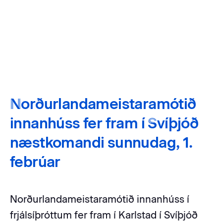
Norðurlandameistaramótið
innanhúss fer fram í Svíþjóð
næstkomandi sunnudag, 1.
febrúar
Norðurlandameistaramótið innanhúss í
frjálsíþróttum fer fram í Karlstad í Svíþjóð