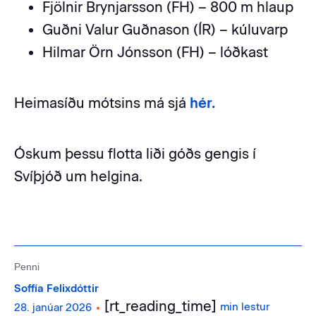
Fjölnir Brynjarsson (FH) – 800 m hlaup
Guðni Valur Guðnason (ÍR) – kúluvarp
Hilmar Örn Jónsson (FH) – lóðkast
Heimasíðu mótsins má sjá
hér.
Óskum þessu flotta liði góðs gengis í
Svíþjóð um helgina.
Penni
Soffía Felixdóttir
[rt_reading_time]
•
min lestur
28. janúar 2026