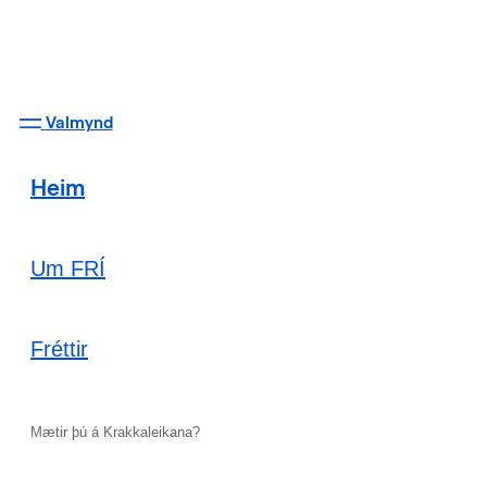
Valmynd
Heim
Um FRÍ
Fréttir
Mætir þú á Krakkaleikana?