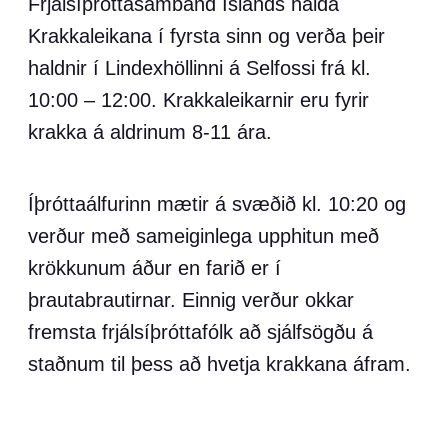
Frjálsíþróttasamband Íslands halda
Krakkaleikana í fyrsta sinn og verða þeir
haldnir í Lindexhöllinni á Selfossi frá kl.
10:00 – 12:00. Krakkaleikarnir eru fyrir
krakka á aldrinum 8-11 ára.
Íþróttaálfurinn mætir á svæðið kl. 10:20 og
verður með sameiginlega upphitun með
krökkunum áður en farið er í
þrautabrautirnar. Einnig verður okkar
fremsta frjálsíþróttafólk að sjálfsögðu á
staðnum til þess að hvetja krakkana áfram.