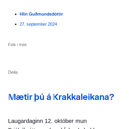
Hlín Guðmundsdóttir
27. september 2024
Fólk í frétt
Deila
Mætir þú á Krakkaleikana?
Laugardaginn 12. október mun