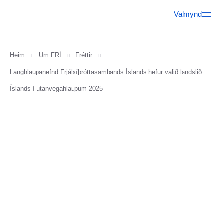
Valmynd
Heim
Um FRÍ
Fréttir
Langhlaupanefnd Frjálsíþróttasambands Íslands hefur valið landslið
Íslands í utanvegahlaupum 2025