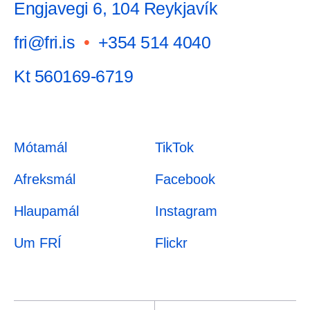
Engjavegi 6, 104 Reykjavík
fri@fri.is
•
+354 514 4040
Kt 560169-6719
Mótamál
TikTok
Afreksmál
Facebook
Hlaupamál
Instagram
Um FRÍ
Flickr