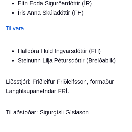
Elín Edda Sigurðardóttir (ÍR)
Íris Anna Skúladóttir (FH)
Til vara
Halldóra Huld Ingvarsdóttir (FH)
Steinunn Lilja Pétursdóttir (Breiðablik)
Liðsstjóri: Friðleifur Friðleifsson, formaður
Langhlaupanefndar FRÍ.
Til aðstoðar: Sigurgísli Gíslason.