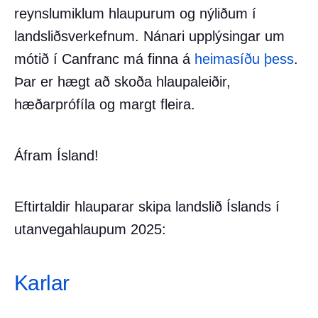
reynslumiklum hlaupurum og nýliðum í
landsliðsverkefnum. Nánari upplýsingar um
mótið í Canfranc má finna á
heimasíðu þess
.
Þar er hægt að skoða hlaupaleiðir,
hæðarprófíla og margt fleira.
Áfram Ísland!
Eftirtaldir hlauparar skipa landslið Íslands í
utanvegahlaupum 2025:
Karlar