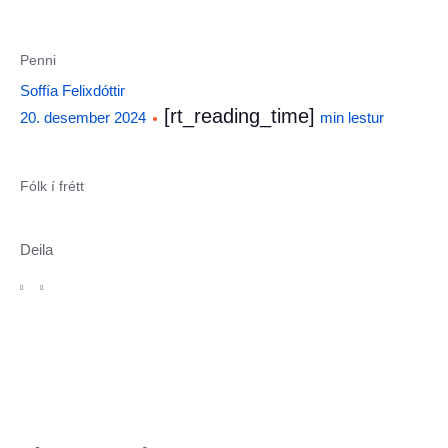
Penni
Soffía Felixdóttir
[rt_reading_time]
•
20. desember 2024
min lestur
Fólk í frétt
Deila