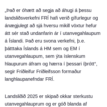
„Það er óhætt að segja að áhugi á þessu
landsliðsverkefni FRÍ hafi verið gífurlegur og
ánægjulegt að sjá hversu mikill vöxtur hefur
átt sér stað undanfarin ár í utanvegahlaupum
á Íslandi. Það eru svona verkefni, þ.e.
þátttaka Íslands á HM sem og EM í
utanvegahlaupum, sem ýta íslenskum
hlaupurum áfram og hærra í þessari íþrótt“,
segir Friðleifur Friðleifsson formaður
langhlaupanefndar FRÍ.
Landsliðið 2025 er skipað okkar sterkustu
utanvegahlauprum og er góð blanda af