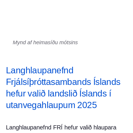
Mynd af heimasíðu mótsins
Langhlaupanefnd
Frjálsíþróttasambands Íslands
hefur valið landslið Íslands í
utanvegahlaupum 2025
Langhlaupanefnd FRÍ hefur valið hlaupara