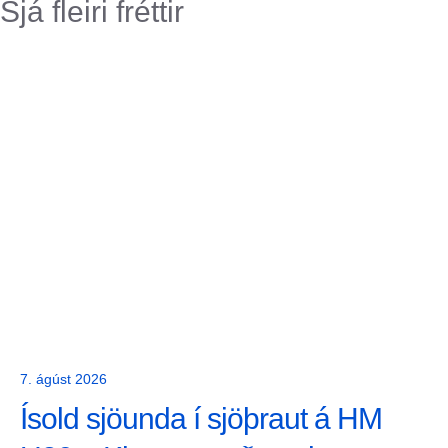
Sjá fleiri fréttir
7. ágúst 2026
Ísold sjöunda í sjöþraut á HM