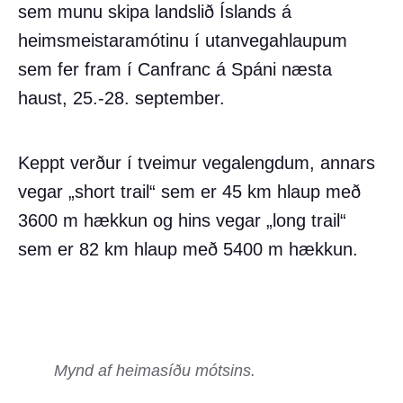
sem munu skipa landslið Íslands á
heimsmeistaramótinu í utanvegahlaupum
sem fer fram í Canfranc á Spáni næsta
haust, 25.-28. september.
Keppt verður í tveimur vegalengdum, annars
vegar „short trail“ sem er 45 km hlaup með
3600 m hækkun og hins vegar „long trail“
sem er 82 km hlaup með 5400 m hækkun.
Mynd af heimasíðu mótsins.