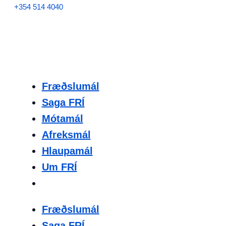
+354 514 4040
Fræðslumál
Saga FRÍ
Mótamál
Afreksmál
Hlaupamál
Um FRÍ
Fræðslumál
Saga FRÍ