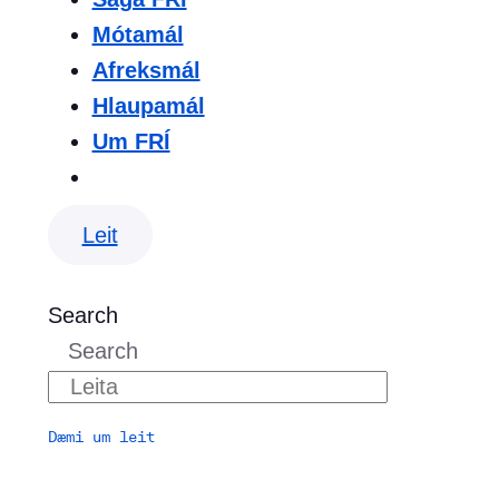
Mótamál
Afreksmál
Hlaupamál
Um FRÍ
Leit
Search
Search
Dæmi um leit