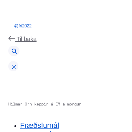
@fri2022
Til baka
Hilmar Örn keppir á EM á morgun
Fræðslumál