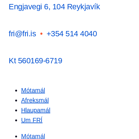
Engjavegi 6, 104 Reykjavík
fri@fri.is
•
+354 514 4040
Kt 560169-6719
Mótamál
Afreksmál
Hlaupamál
Um FRÍ
Mótamál