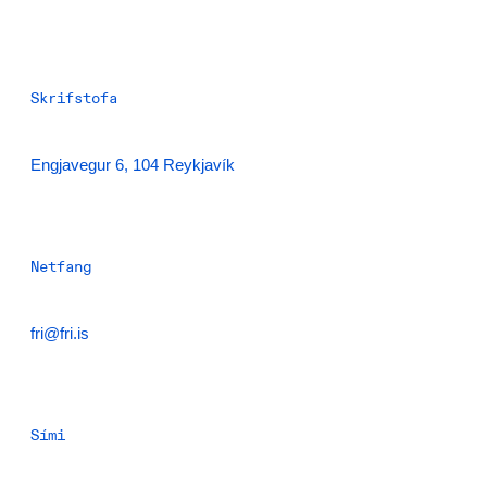
Skrifstofa
Engjavegur 6, 104 Reykjavík
Netfang
fri@fri.is
Sími