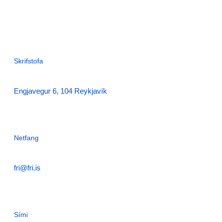
Skrifstofa
Engjavegur 6, 104 Reykjavík
Netfang
fri@fri.is
Sími