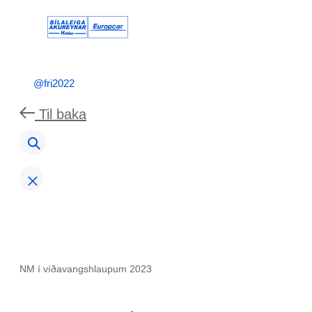
@fri2022
Til baka
NM í víðavangshlaupum 2023