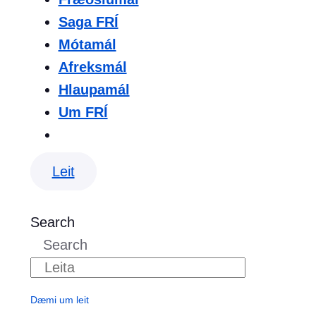
Saga FRÍ
Mótamál
Afreksmál
Hlaupamál
Um FRÍ
Leit
Search
Search
Dæmi um leit