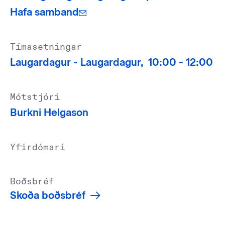
Hafa samband
Tímasetningar
Laugardagur -
Laugardagur,
10:00 -
12:00
Mótstjóri
Burkni Helgason
Yfirdómari
Boðsbréf
Skoða boðsbréf