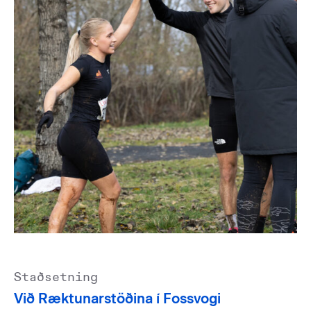
Staðsetning
Við Ræktunarstöðina í Fossvogi