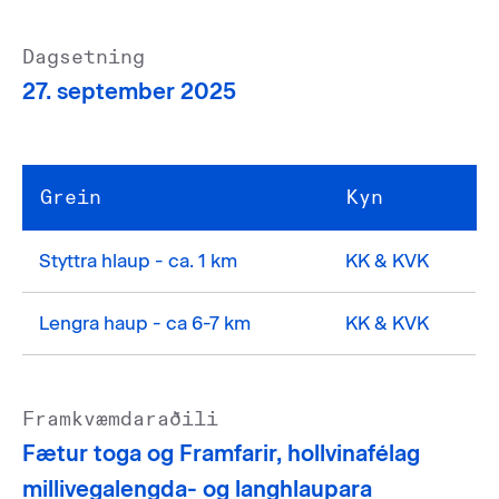
Dagsetning
27. september 2025
Grein
Kyn
Styttra hlaup - ca. 1 km
KK & KVK
Lengra haup - ca 6-7 km
KK & KVK
Framkvæmdaraðili
Fætur toga og Framfarir, hollvinafélag
millivegalengda- og langhlaupara