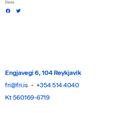
Deila
Engjavegi 6, 104 Reykjavík
fri@fri.is
•
+354 514 4040
Kt 560169-6719