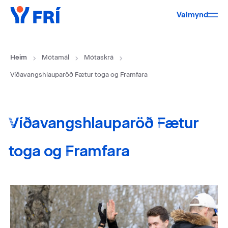
Valmynd
Heim
Mótamál
Mótaskrá
Víðavangshlauparöð Fætur toga og Framfara
Víðavangshlauparöð Fætur
toga og Framfara