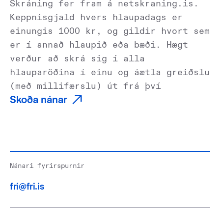
Skráning fer fram á netskraning.is.
Keppnisgjald hvers hlaupadags er
einungis 1000 kr, og gildir hvort sem
er í annað hlaupið eða bæði. Hægt
verður að skrá sig í alla
hlauparöðina í einu og áætla greiðslu
(með millifærslu) út frá því
Skoða nánar
Nánari fyrirspurnir
fri@fri.is