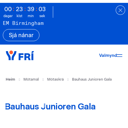
:
:
:
0
0
2
3
3
9
0
2
dagar
klst
mín
sek
EM Birmingham
Sjá nánar
Valmynd
Heim
Mótamál
Mótaskrá
Bauhaus Junioren Gala
Bauhaus Junioren Gala