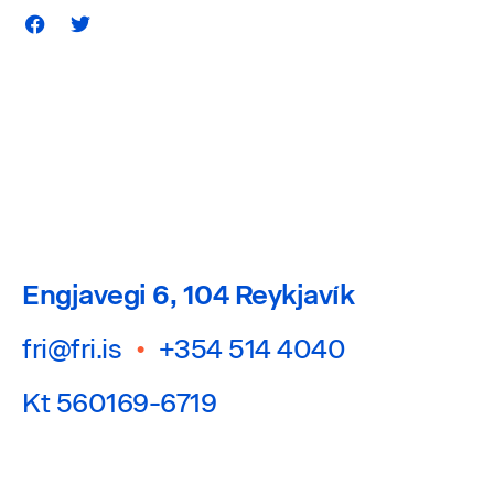
Engjavegi 6, 104 Reykjavík
fri@fri.is
•
+354 514 4040
Kt 560169-6719