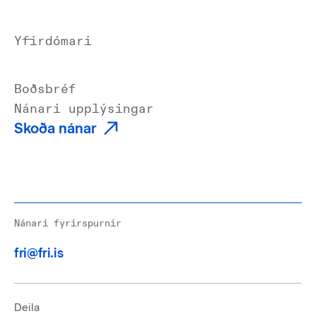
Yfirdómari
Boðsbréf
Nánari upplýsingar
Skoða nánar
Nánari fyrirspurnir
fri@fri.is
Deila