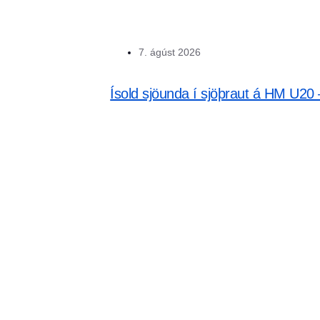
7. ágúst 2026
Ísold sjöunda í sjöþraut á HM U20