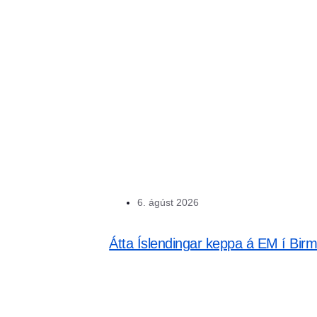
6. ágúst 2026
Átta Íslendingar keppa á EM í Bir