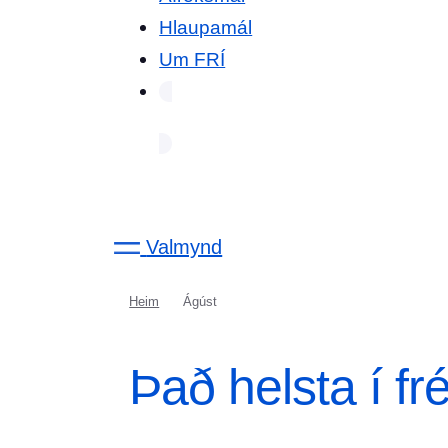
Hlaupamál
Um FRÍ
Valmynd
Heim
Ágúst
Það helsta í fr