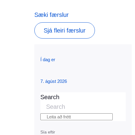
Sæki færslur
Sjá fleiri færslur
Í dag er
7. ágúst 2026
Search
Search
Sía eftir