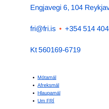
Engjavegi 6, 104 Reykjav
fri@fri.is
•
+354 514 404
Kt 560169-6719
Mótamál
Afreksmál
Hlaupamál
Um FRÍ