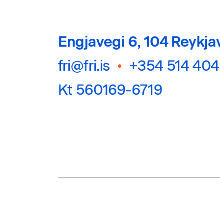
Engjavegi 6, 104 Reykja
fri@fri.is
•
+354 514 40
Kt 560169-6719