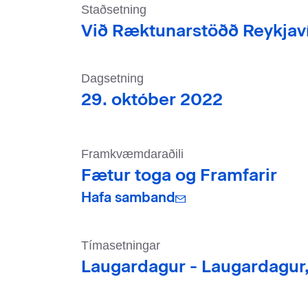
Staðsetning
Við Ræktunarstöðð Reykjaví
Dagsetning
29. október 2022
Framkvæmdaraðili
Fætur toga og Framfarir
Hafa samband
Tímasetningar
Laugardagur -
Laugardagur