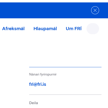
Afreksmál
Hlaupamál
Um FRÍ
Nánari fyrirspurnir
fri@fri.is
Deila