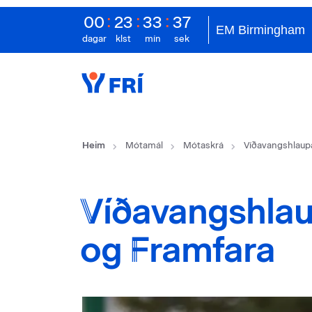
:
:
:
0
0
2
3
3
3
3
6
EM Birmingham
dagar
klst
mín
sek
Heim
Mótamál
Mótaskrá
Víðavangshlaup
Víðavangshlau
og Framfara