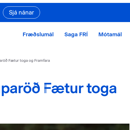
Sjá nánar
Fræðslumál
Saga FRÍ
Mótamál
aröð Fætur toga og Framfara
paröð Fætur toga