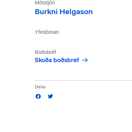
Mótstjóri
Burkni Helgason
Yfirdómari
Boðsbréf
Skoða boðsbréf
Deila