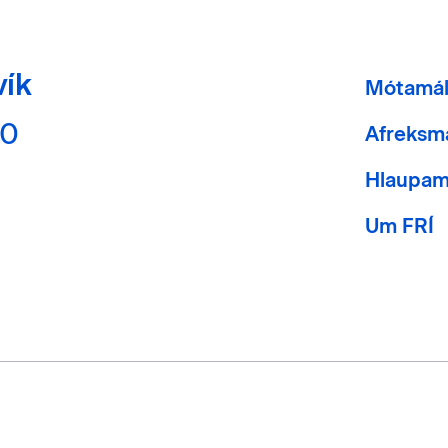
vík
Mótamá
40
Afreksm
Hlaupam
Um FRÍ