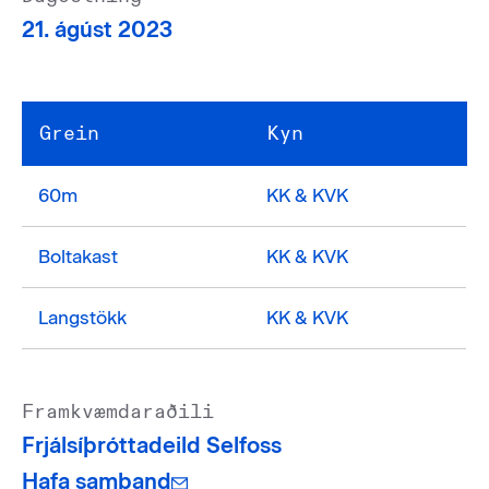
21. ágúst 2023
Grein
Kyn
60m
KK & KVK
Boltakast
KK & KVK
Langstökk
KK & KVK
Framkvæmdaraðili
Frjálsíþróttadeild Selfoss
Hafa samband