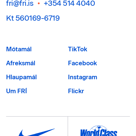
fri@fri.is
•
+354 514 4040
Kt 560169-6719
Mótamál
TikTok
Afreksmál
Facebook
Hlaupamál
Instagram
Um FRÍ
Flickr