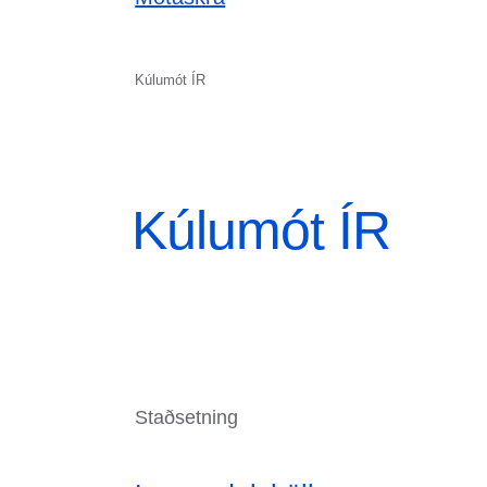
Kúlumót ÍR
Kúlumót ÍR
Staðsetning