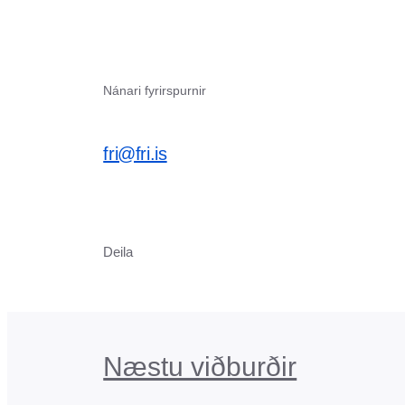
Nánari fyrirspurnir
fri@fri.is
Deila
Næstu viðburðir