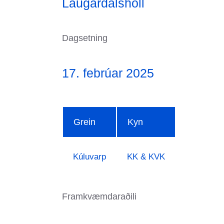
Laugardalshöll
Dagsetning
17. febrúar 2025
Grein
Kyn
Kúluvarp
KK & KVK
Framkvæmdaraðili