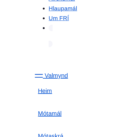
Hlaupamál
Um FRÍ
Valmynd
Heim
Mótamál
Mótaskrá