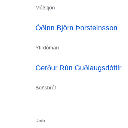
Mótstjóri
Óðinn Björn Þorsteinsson
Yfirdómari
Gerður Rún Guðlaugsdóttir
Boðsbréf
Deila