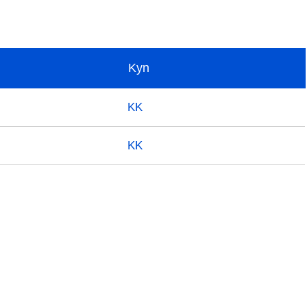
Kyn
KK
KK