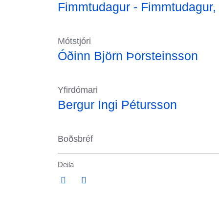
Fimmtudagur -
Fimmtudagur
Mótstjóri
Óðinn Björn Þorsteinsson
Yfirdómari
Bergur Ingi Pétursson
Boðsbréf
Deila