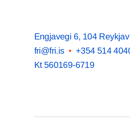
Engjavegi 6, 104 Reykjav
fri@fri.is
•
+354 514 404
Kt 560169-6719