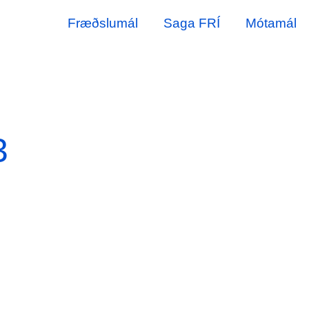
Fræðslumál
Saga FRÍ
Mótamál
3