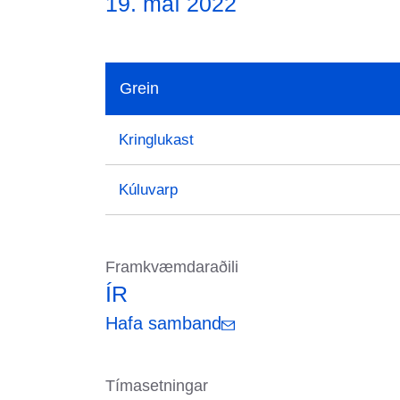
19. maí 2022
Grein
Kringlukast
Kúluvarp
Framkvæmdaraðili
ÍR
Hafa samband
Tímasetningar