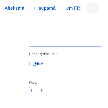
Afreksmál
Hlaupamál
Um FRÍ
Nánari fyrirspurnir
fri@fri.is
Deila