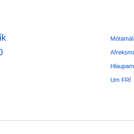
ík
Mótamál
0
Afreksmá
Hlaupam
Um FRÍ