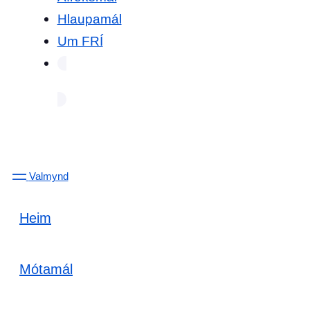
Hlaupamál
Um FRÍ
Valmynd
Heim
Mótamál