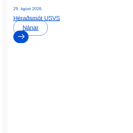
29. ágúst 2026
Héraðsmót USVS
Nánar
0
0
dagar
:
0
0
klst
:
0
0
mín