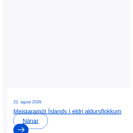
22. ágúst 2026
Meistaramót Íslands í eldri aldursflokkum
Nánar