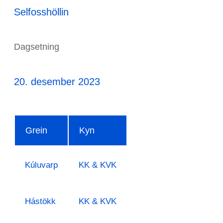
Selfosshöllin
Dagsetning
20. desember 2023
Grein
Kyn
Kúluvarp
KK & KVK
Hástökk
KK & KVK