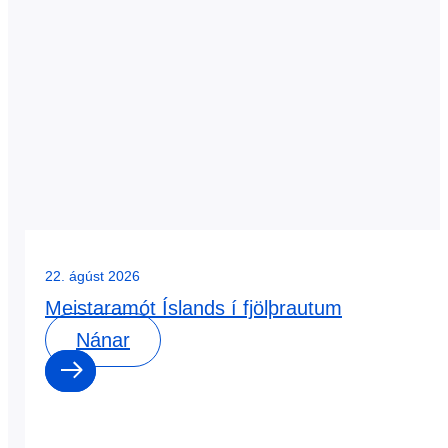
22. ágúst 2026
Meistaramót Íslands í fjölþrautum
Nánar
0
0
dagar