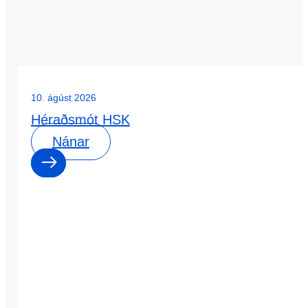
10. ágúst 2026
Héraðsmót HSK
Nánar
0
0
dagar
:
0
0
klst