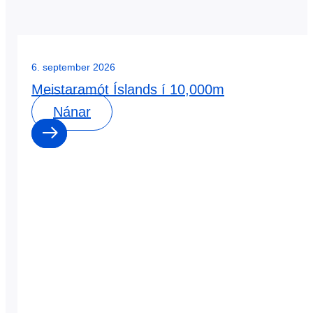
6. september 2026
Meistaramót Íslands í 10,000m
Nánar
0
0
dagar
:
0
0
klst
: