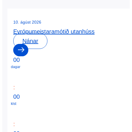
10. ágúst 2026
Evrópumeistaramótið utanhúss
Nánar
0
0
dagar
:
0
0
klst
: