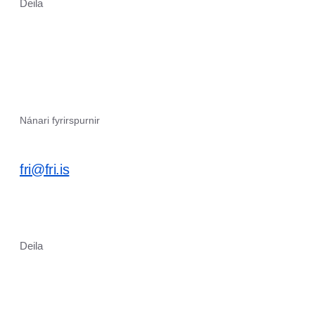
Deila
Nánari fyrirspurnir
fri@fri.is
Deila