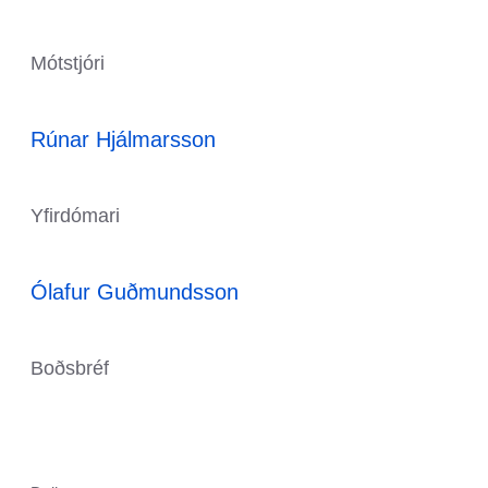
Mótstjóri
Rúnar Hjálmarsson
Yfirdómari
Ólafur Guðmundsson
Boðsbréf