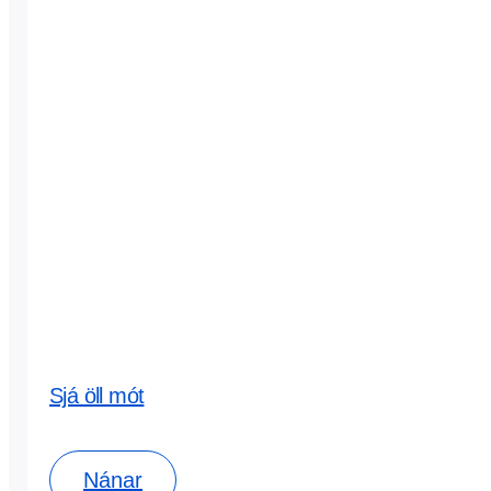
Sjá öll mót
Nánar