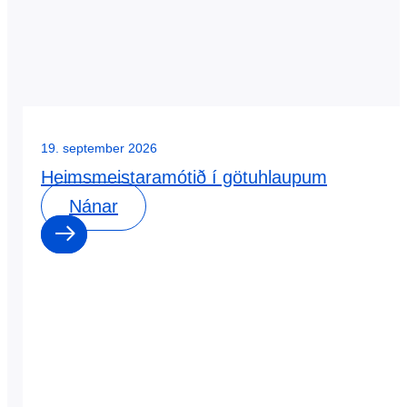
19. september 2026
Heimsmeistaramótið í götuhlaupum
Nánar
0
0
dagar
:
0
0
klst