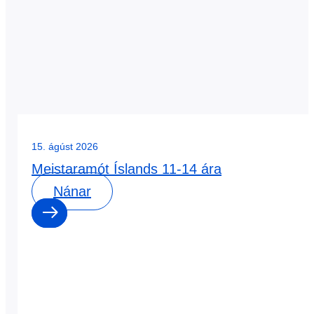
15. ágúst 2026
Meistaramót Íslands 11-14 ára
Nánar
0
0
dagar
: