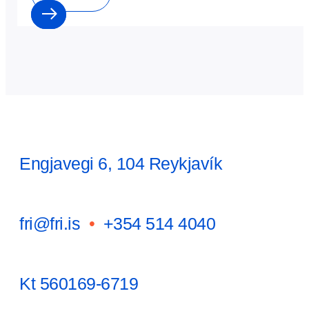
Engjavegi 6, 104 Reykjavík
fri@fri.is
•
+354 514 4040
Kt 560169-6719