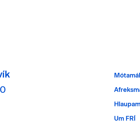
vík
Mótamá
40
Afreksm
Hlaupam
Um FRÍ