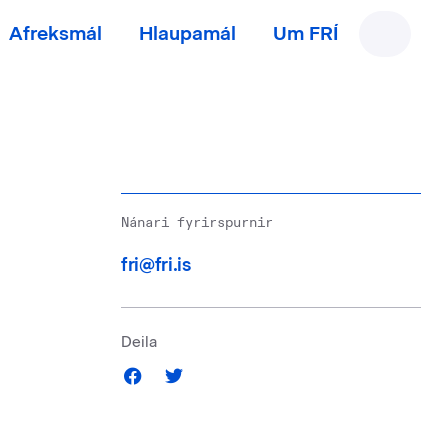
Afreksmál
Hlaupamál
Um FRÍ
Nánari fyrirspurnir
fri@fri.is
Deila