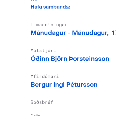
Hafa samband
Tímasetningar
Mánudagur -
Mánudagur,
1
Mótstjóri
Óðinn Björn Þorsteinsson
Yfirdómari
Bergur Ingi Pétursson
Boðsbréf