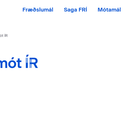
Fræðslumál
Saga FRÍ
Mótamál
ót ÍR
mót ÍR