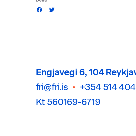
Deila
Engjavegi 6, 104 Reykja
fri@fri.is
•
+354 514 40
Kt 560169-6719