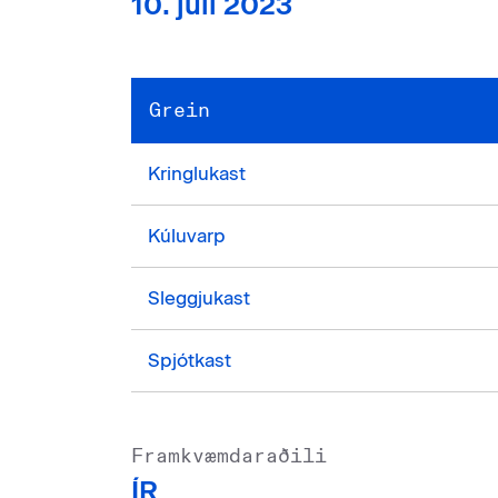
10. júlí 2023
Grein
Kringlukast
Kúluvarp
Sleggjukast
Spjótkast
Framkvæmdaraðili
ÍR