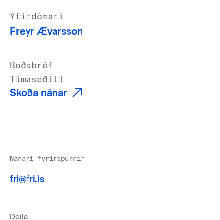
Yfirdómari
Freyr Ævarsson
Boðsbréf
Tímaseðill
Skoða nánar
Nánari fyrirspurnir
fri@fri.is
Deila