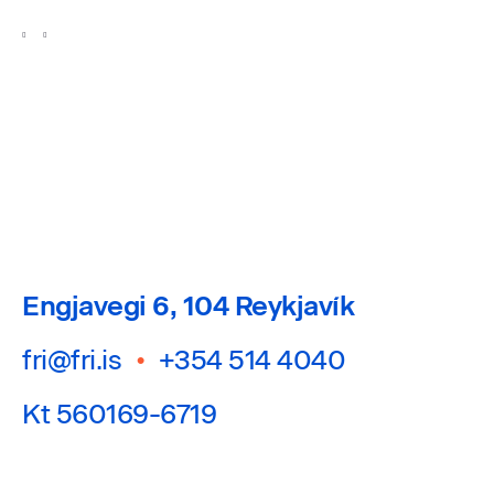
Engjavegi 6, 104 Reykjavík
fri@fri.is
•
+354 514 4040
Kt 560169-6719