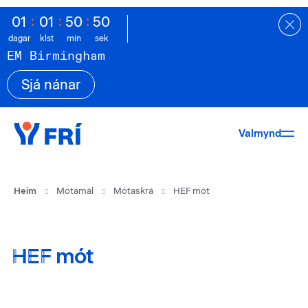
:
:
:
0
1
0
1
5
0
4
9
dagar
klst
mín
sek
EM Birmingham
Sjá nánar
Valmynd
Heim
Mótamál
Mótaskrá
HEF mót
HEF mót