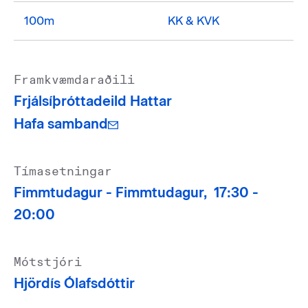
100m
KK & KVK
Framkvæmdaraðili
Frjálsíþróttadeild Hattar
Hafa samband
Tímasetningar
Fimmtudagur -
Fimmtudagur,
17:30 -
20:00
Mótstjóri
Hjördís Ólafsdóttir