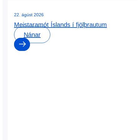
22. ágúst 2026
Meistaramót Íslands í fjölþrautum
Nánar
0
0
dagar
:
0
0
klst
:
0
0