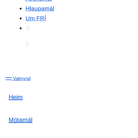
Hlaupamál
Um FRÍ
Valmynd
Heim
Mótamál