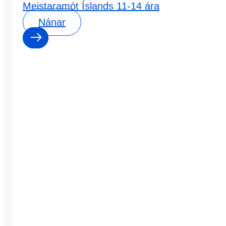
Meistaramót Íslands 11-14 ára
Nánar
0
0
dagar
:
0
0
klst
:
0
0
mín