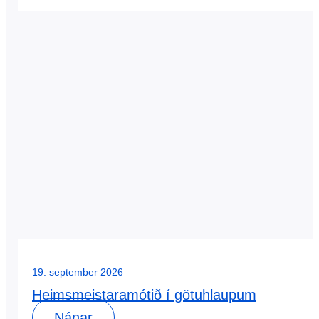
19. september 2026
Heimsmeistaramótið í götuhlaupum
Nánar