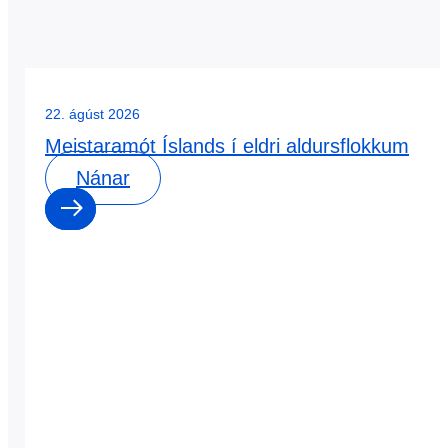
22. ágúst 2026
Meistaramót Íslands í eldri aldursflokkum
Nánar
0
0
dagar
:
0
0
klst