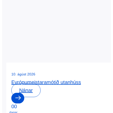
10. ágúst 2026
Evrópumeistaramótið utanhúss
Nánar
0
0
dagar