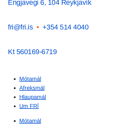
Engjavegi 6, 104 Reykjavík
fri@fri.is
•
+354 514 4040
Kt 560169-6719
Mótamál
Afreksmál
Hlaupamál
Um FRÍ
Mótamál