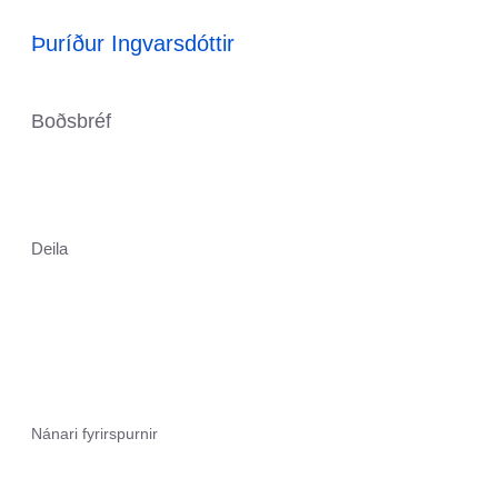
Þuríður Ingvarsdóttir
Boðsbréf
Deila
Nánari fyrirspurnir