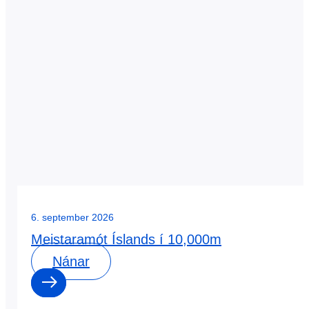
6. september 2026
Meistaramót Íslands í 10,000m
Nánar
0
0