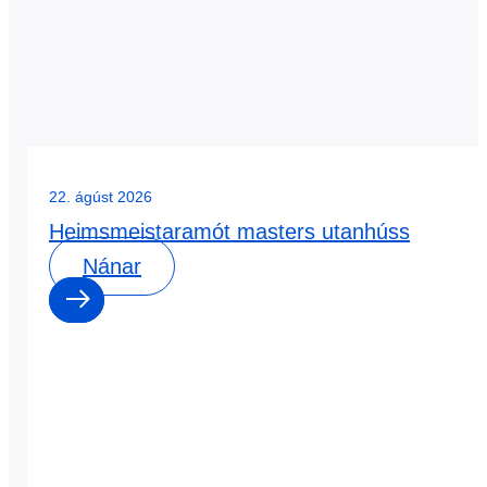
22. ágúst 2026
Heimsmeistaramót masters utanhúss
Nánar
0
0
dagar
:
0
0