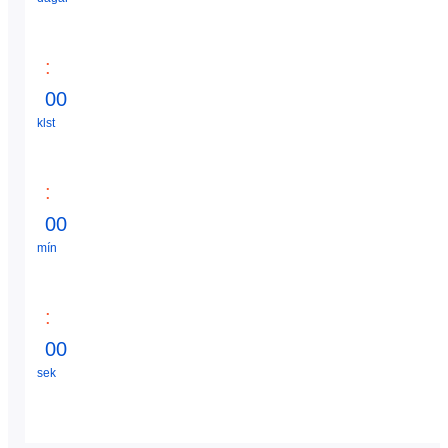
:
0
0
klst
:
0
0
mín
:
0
0
sek