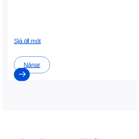
Sjá öll mót
Nánar