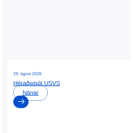
29. ágúst 2026
Héraðsmót USVS
Nánar
0
0
dagar