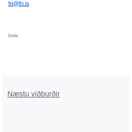
fri@fri.is
Deila
Næstu viðburðir