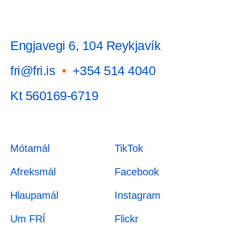
Engjavegi 6, 104 Reykjavík
fri@fri.is
•
+354 514 4040
Kt 560169-6719
Mótamál
TikTok
Afreksmál
Facebook
Hlaupamál
Instagram
Um FRÍ
Flickr