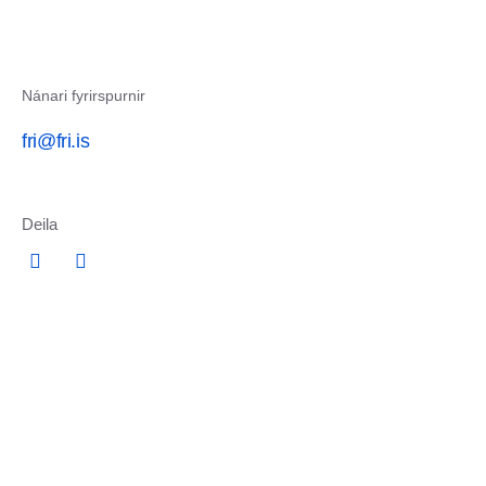
Nánari fyrirspurnir
fri@fri.is
Deila