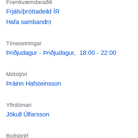
Framkvæmdaraðili
Frjálsíþróttadeild ÍR
Hafa samband
Tímasetningar
Þriðjudagur -
Þriðjudagur,
18:00 -
22:00
Mótstjóri
Þráinn Hafsteinsson
Yfirdómari
Jökull Úlfarsson
Boðsbréf