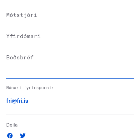
Mótstjóri
Yfirdómari
Boðsbréf
Nánari fyrirspurnir
fri@fri.is
Deila