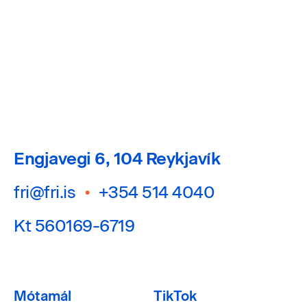
Engjavegi 6, 104 Reykjavík
fri@fri.is
•
+354 514 4040
Kt 560169-6719
Mótamál
TikTok