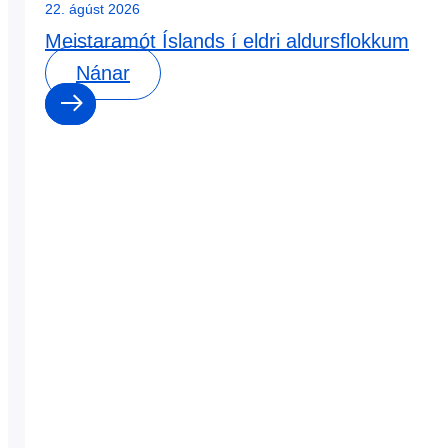
22. ágúst 2026
Meistaramót Íslands í eldri aldursflokkum
Nánar
0
0
dagar
:
0
0
klst
:
0
0
mín