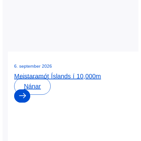
6. september 2026
Meistaramót Íslands í 10,000m
Nánar
0
0
dagar
: