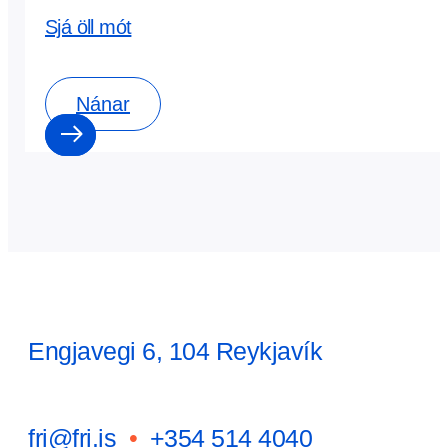
Sjá öll mót
Nánar
Engjavegi 6, 104 Reykjavík
fri@fri.is
•
+354 514 4040