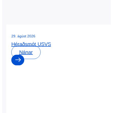
29. ágúst 2026
Héraðsmót USVS
Nánar
0
0
dagar
:
0
0
klst