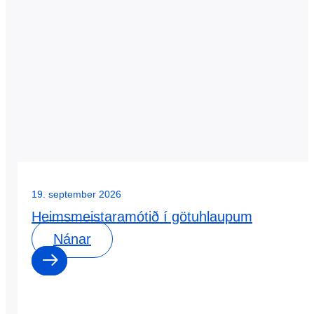
19. september 2026
Heimsmeistaramótið í götuhlaupum
Nánar
0
0
dagar