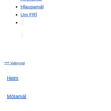
Hlaupamál
Um FRÍ
Valmynd
Heim
Mótamál