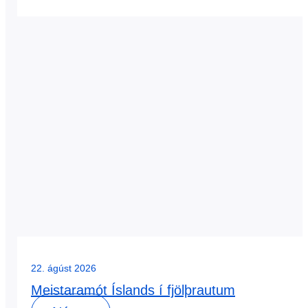
22. ágúst 2026
Meistaramót Íslands í fjölþrautum