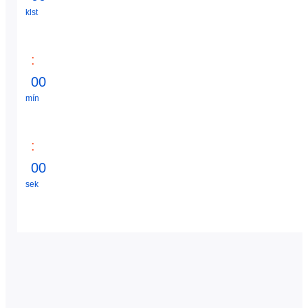
klst
:
0
0
mín
:
0
0
sek