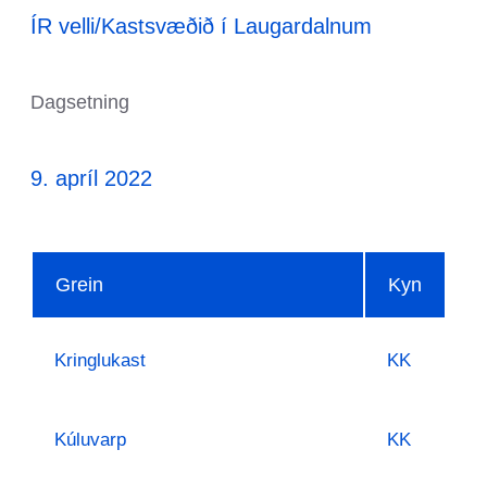
ÍR velli/Kastsvæðið í Laugardalnum
Dagsetning
9. apríl 2022
Grein
Kyn
Kringlukast
KK
Kúluvarp
KK