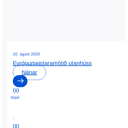
10. ágúst 2026
Evrópumeistaramótið utanhúss
Nánar
0
0
dagar
:
0
0