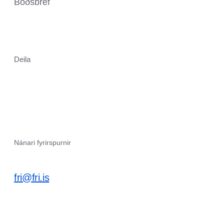
Boðsbréf
Deila
Nánari fyrirspurnir
fri@fri.is