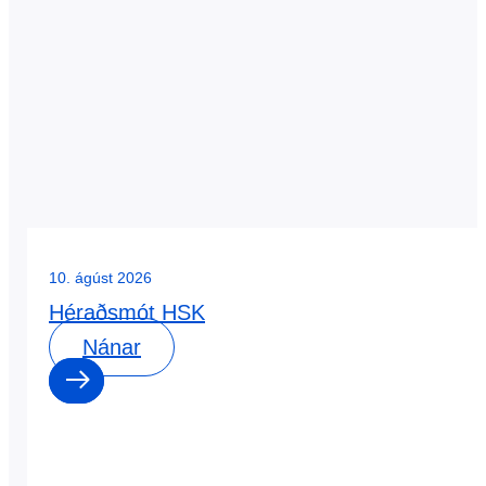
10. ágúst 2026
Héraðsmót HSK
Nánar
0
0
dagar