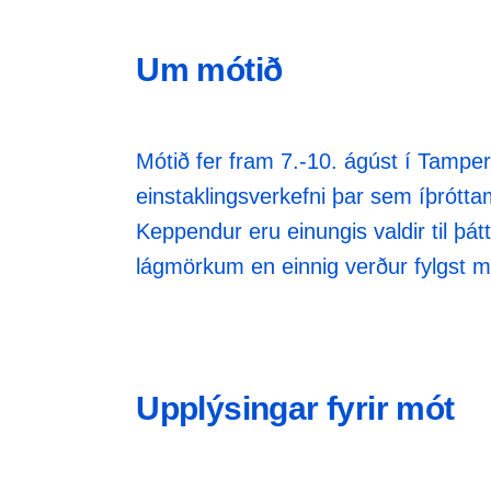
Um mótið
Mótið fer fram 7.-10. ágúst í Tamper
einstaklingsverkefni þar sem íþrótta
Keppendur eru einungis valdir til þát
lágmörkum en einnig verður fylgst m
Upplýsingar fyrir mót