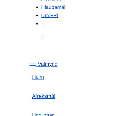
Hlaupamál
Um FRÍ
Valmynd
Heim
Afreksmál
Unglingar