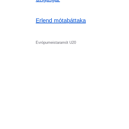
Erlend mótaþáttaka
Evrópumeistaramót U20