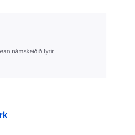
ean námskeiðið fyrir
rk