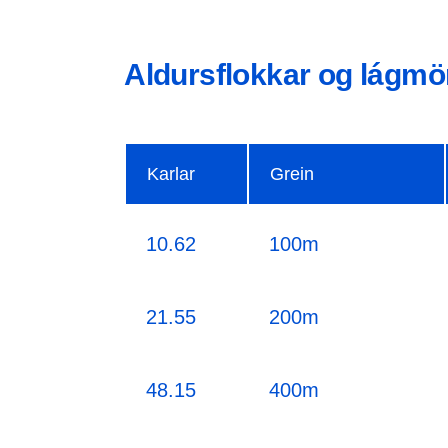
Aldursflokkar og lágmö
Karlar
Grein
10.62
100m
21.55
200m
48.15
400m