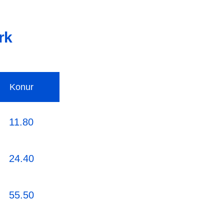
rk
Konur
11.80
24.40
55.50