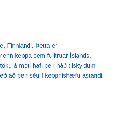
e, Finnlandi. Þetta er
menn keppa sem fulltrúar Íslands.
ttöku á móti hafi þeir náð tilskyldum
eð að þeir séu í keppnishæfu ástandi.