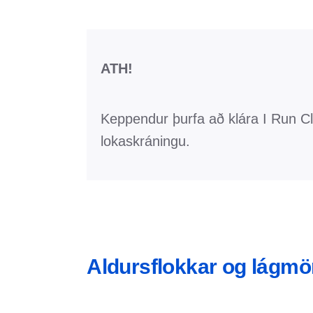
ATH!
Keppendur þurfa að klára I Run Cl
lokaskráningu.
Aldursflokkar og lágmö