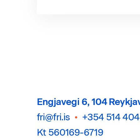
Engjavegi 6, 104 Reykja
fri@fri.is
•
+354 514 40
Kt 560169-6719