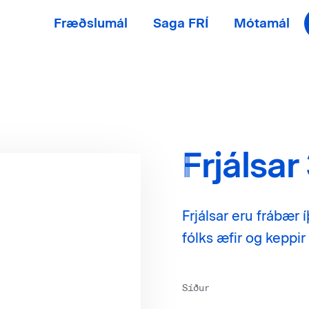
Fræðslumál
Saga FRÍ
Mótamál
Frjálsar
Frjálsar eru frábær í
fólks æfir og keppir
Síður