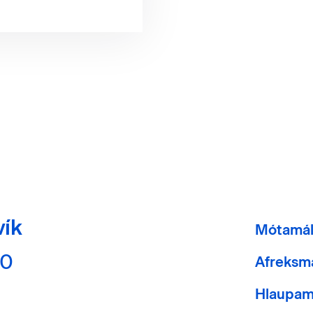
vík
Mótamá
40
Afreksm
Hlaupam