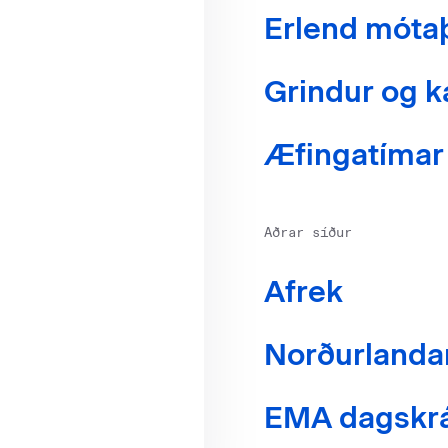
Erlend móta
Grindur og k
Æfingatímar 
Aðrar síður
Afrek
Norðurlanda
EMA dagskr