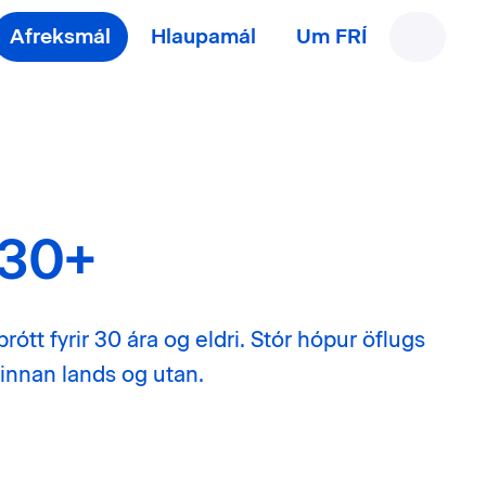
Afreksmál
Hlaupamál
Um FRÍ
 30+
þrótt fyrir 30 ára og eldri. Stór hópur öflugs
 innan lands og utan.