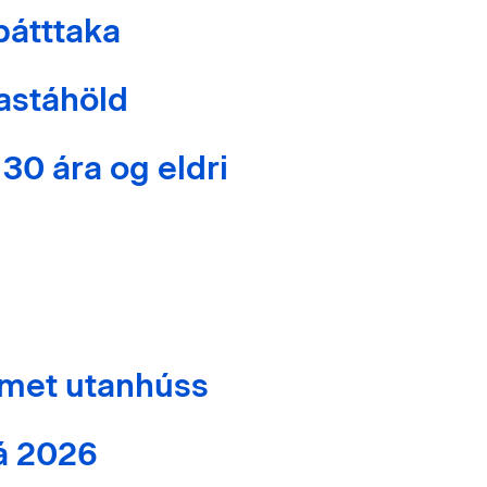
þátttaka
astáhöld
30 ára og eldri
met utanhúss
á 2026