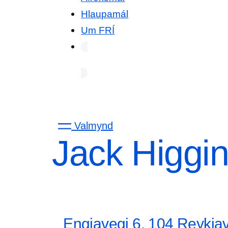
Hlaupamál
Um FRÍ
Valmynd
Jack Higgi
Engjavegi 6, 104 Reykjav