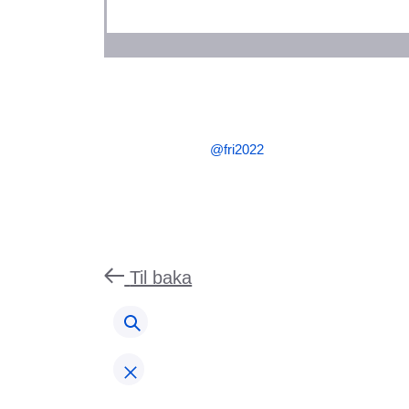
@fri2022
Til baka