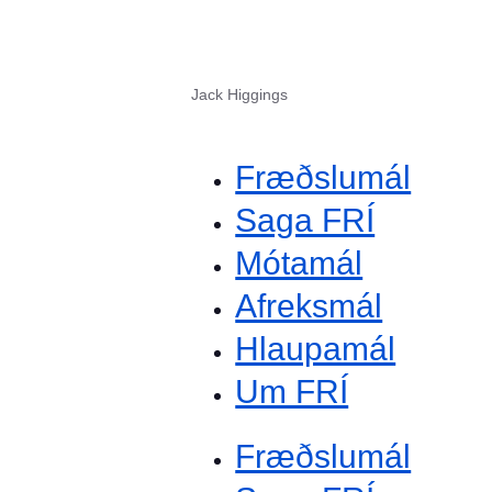
Jack Higgings
Fræðslumál
Saga FRÍ
Mótamál
Afreksmál
Hlaupamál
Um FRÍ
Fræðslumál