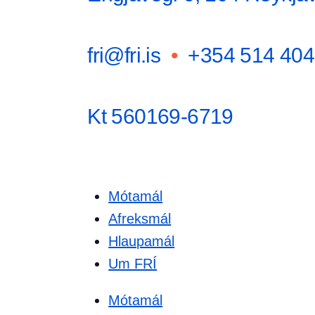
fri@fri.is
•
+354 514 404
Kt 560169-6719
Mótamál
Afreksmál
Hlaupamál
Um FRÍ
Mótamál