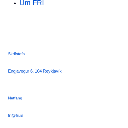
Um FRÍ
Skrifstofa
Engjavegur 6, 104 Reykjavík
Netfang
fri@fri.is