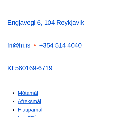
Engjavegi 6, 104 Reykjavík
fri@fri.is
•
+354 514 4040
Kt 560169-6719
Mótamál
Afreksmál
Hlaupamál