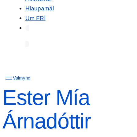
Hlaupamál
Um FRÍ
Valmynd
Ester Mía
Árnadóttir