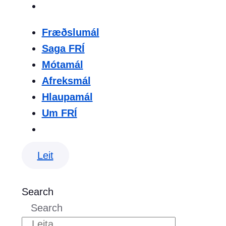
Fræðslumál
Saga FRÍ
Mótamál
Afreksmál
Hlaupamál
Um FRÍ
Leit
Search
Search