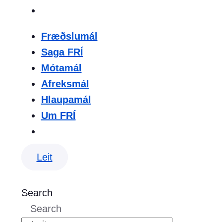
Fræðslumál
Saga FRÍ
Mótamál
Afreksmál
Hlaupamál
Um FRÍ
Leit
Search
Search