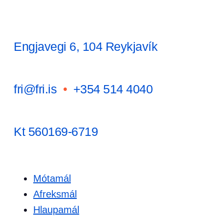
Engjavegi 6, 104 Reykjavík
fri@fri.is
•
+354 514 4040
Kt 560169-6719
Mótamál
Afreksmál
Hlaupamál