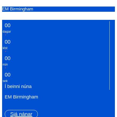
EM Birmingham
0
0
dagar
:
0
0
klst
:
0
0
mín
:
0
0
sek
Í beinni núna
EM Birmingham
Sjá nánar