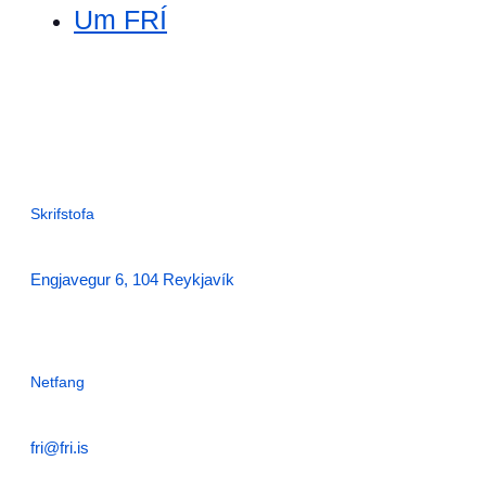
Um FRÍ
Skrifstofa
Engjavegur 6, 104 Reykjavík
Netfang
fri@fri.is