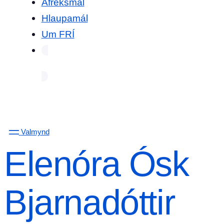
Afreksmál
Hlaupamál
Um FRÍ
Valmynd
Elenóra Ósk
Bjarnadóttir