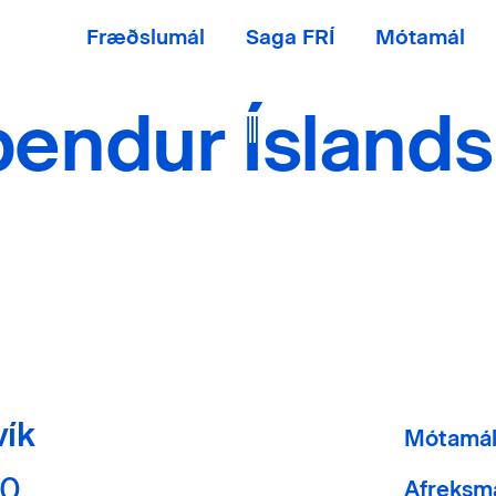
Fræðslumál
Saga FRÍ
Mótamál
endur Ísland
vík
Mótamá
40
Afreksm