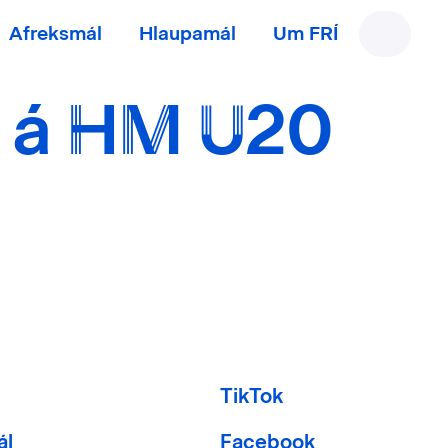
Afreksmál
Hlaupamál
Um FRÍ
s á HM U20
l
TikTok
ál
Facebook