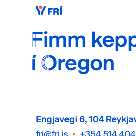
Fimm kepp
í Oregon
Engjavegi 6, 104 Reykja
fri@fri.is
•
+354 514 40