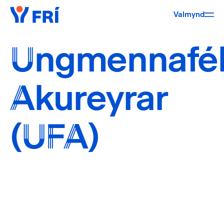
Valmynd
Ungmennafé
Akureyrar
(UFA)