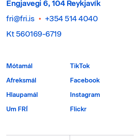
Engjavegi 6, 104 Reykjavík
fri@fri.is
•
+354 514 4040
Kt 560169-6719
Mótamál
TikTok
Afreksmál
Facebook
Hlaupamál
Instagram
Um FRÍ
Flickr