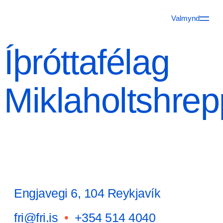
Valmynd
Íþróttafélag
Miklaholtshre
Engjavegi 6, 104 Reykjavík
fri@fri.is
•
+354 514 4040