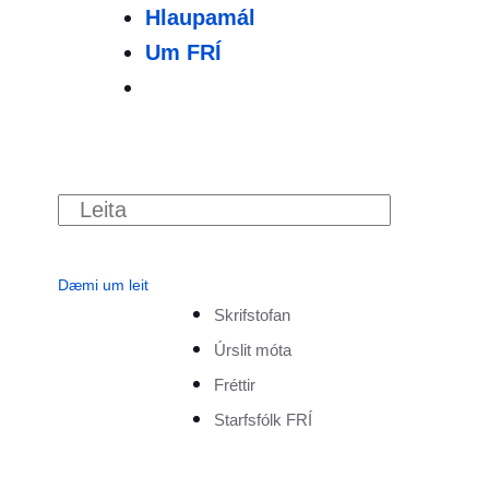
Hlaupamál
Um FRÍ
Dæmi um leit
Skrifstofan
Úrslit móta
Fréttir
Starfsfólk FRÍ