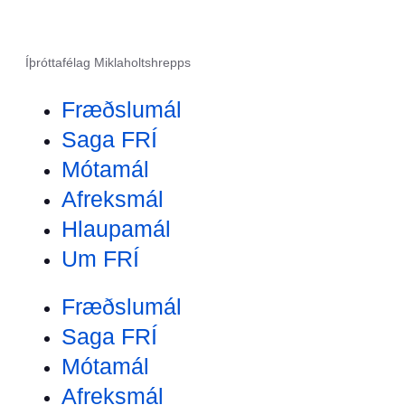
Íþróttafélag Miklaholtshrepps
Fræðslumál
Saga FRÍ
Mótamál
Afreksmál
Hlaupamál
Um FRÍ
Fræðslumál
Saga FRÍ
Mótamál
Afreksmál