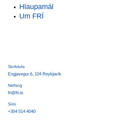
Hlaupamál
Um FRÍ
Skrifstofa
Engjavegur 6, 104 Reykjavík
Netfang
fri@fri.is
Sími
+354 514 4040