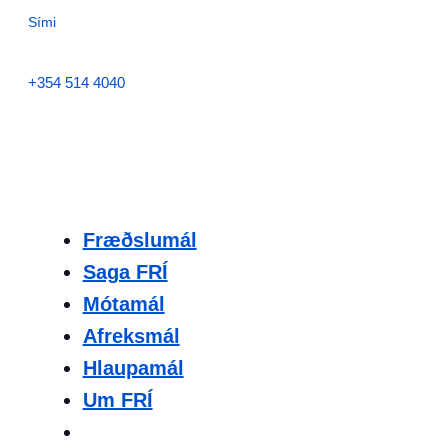
Sími
+354 514 4040
Fræðslumál
Saga FRÍ
Mótamál
Afreksmál
Hlaupamál
Um FRÍ