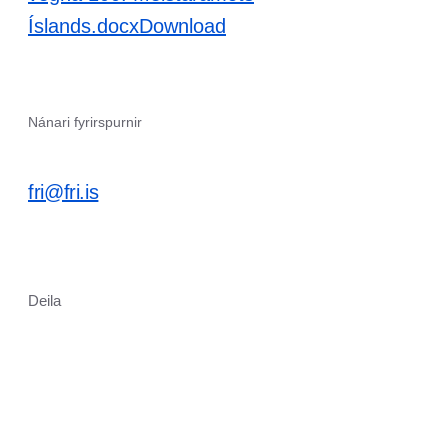
Íslands.docx
Download
Nánari fyrirspurnir
fri@fri.is
Deila