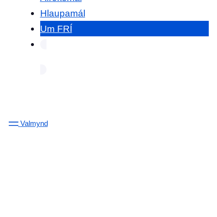
Hlaupamál
Um FRÍ
Valmynd