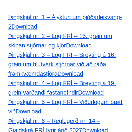
Þingskjal nr. 1 – Ályktun um þjóðarleikvang-
2
Download
Þingskjal nr. 2 – Lög FRÍ – 15. grein um
skipan stjórnar og kjör
Download
Þingskjal nr. 3 – Lög FRÍ – Breyting á 16.
grein um hlutverk stjórnar við að ráða
framkvæmdastjóra
Download
Þingskjal nr. 4 – Lög FRÍ – Breyting á 19.
grein varðandi fastanefndir
Download
Þingskjal nr. 5 – Lög FRÍ – Viðurlögum bætt
við
Download
Þingskjal nr. 6 – Reglugerð nr. 14 –
Gjaldskrá FRÍ fyrir árið 2027
Download