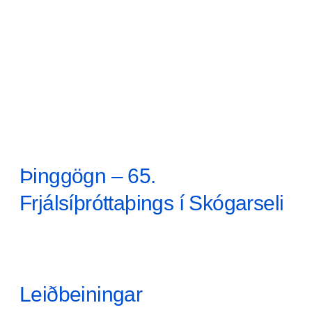
Þinggögn – 65.
Frjálsíþróttaþings í Skógarseli
Leiðbeiningar