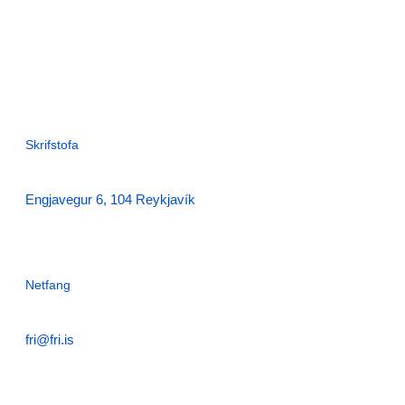
Skrifstofa
Engjavegur 6, 104 Reykjavík
Netfang
fri@fri.is