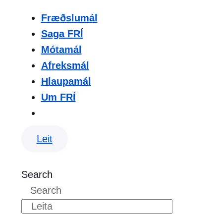
Fræðslumál
Saga FRÍ
Mótamál
Afreksmál
Hlaupamál
Um FRÍ
Leit
Search
Search