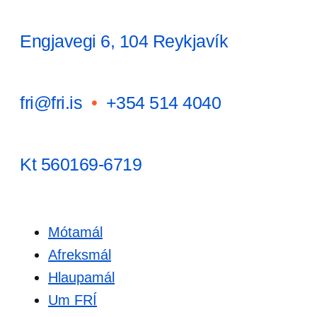
Engjavegi 6, 104 Reykjavík
fri@fri.is
•
+354 514 4040
Kt 560169-6719
Mótamál
Afreksmál
Hlaupamál
Um FRÍ