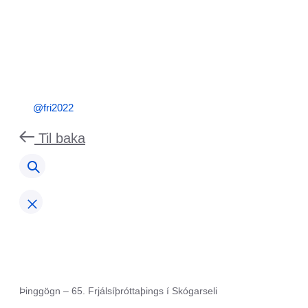
@fri2022
Til baka
Þinggögn – 65. Frjálsíþróttaþings í Skógarseli