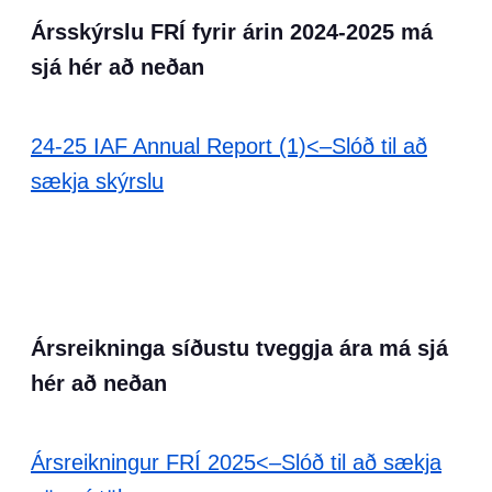
Ársskýrslu FRÍ fyrir árin 2024-2025 má
sjá hér að neðan
24-25 IAF Annual Report (1)
<–Slóð til að
sækja skýrslu
Ársreikninga síðustu tveggja ára má sjá
hér að neðan
Ársreikningur FRÍ 2025
<–Slóð til að sækja