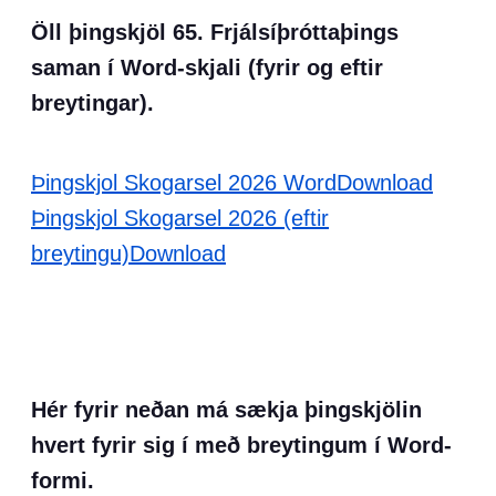
Öll þingskjöl 65. Frjálsíþróttaþings
saman í Word-skjali (fyrir og eftir
breytingar).
Þingskjol Skogarsel 2026 Word
Download
Þingskjol Skogarsel 2026 (eftir
breytingu)
Download
Hér fyrir neðan má sækja þingskjölin
hvert fyrir sig í með breytingum í Word-
formi.