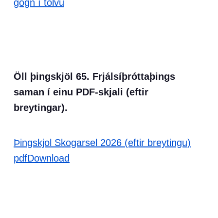
gögn í tölvu
Öll þingskjöl 65. Frjálsíþróttaþings
saman í einu PDF-skjali (eftir
breytingar).
Þingskjol Skogarsel 2026 (eftir breytingu)
pdf
Download