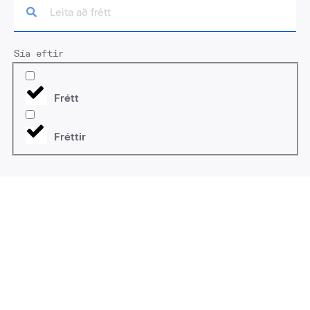
Sía eftir
Frétt
Fréttir