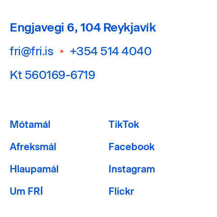
Engjavegi 6, 104 Reykjavík
fri@fri.is
•
+354 514 4040
Kt 560169-6719
Mótamál
TikTok
Afreksmál
Facebook
Hlaupamál
Instagram
Um FRÍ
Flickr