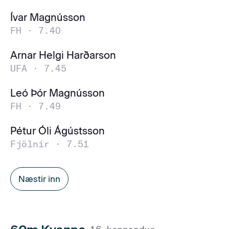
Ívar Magnússon
FH ·
7.40
Arnar Helgi Harðarson
UFA ·
7.45
Leó Þór Magnússon
FH ·
7.49
Pétur Óli Ágústsson
Fjölnir ·
7.51
Næstir inn