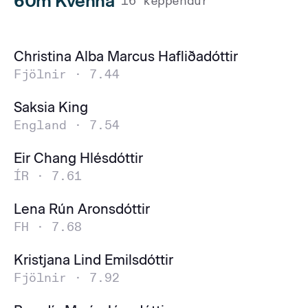
60m Kvenna
16 keppendur
Christina Alba Marcus Hafliðadóttir
Fjölnir ·
7.44
Saksia King
England ·
7.54
Eir Chang Hlésdóttir
ÍR ·
7.61
Lena Rún Aronsdóttir
FH ·
7.68
Kristjana Lind Emilsdóttir
Fjölnir ·
7.92