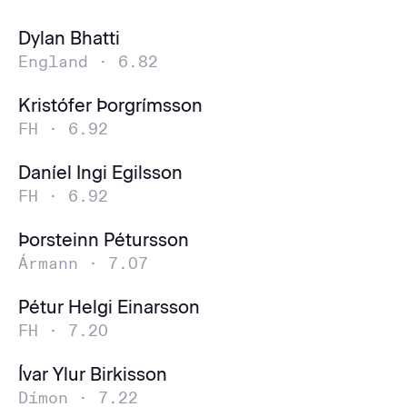
Dylan Bhatti
England ·
6.82
Kristófer Þorgrímsson
FH ·
6.92
Daníel Ingi Egilsson
FH ·
6.92
Þorsteinn Pétursson
Ármann ·
7.07
Pétur Helgi Einarsson
FH ·
7.20
Ívar Ylur Birkisson
Dímon ·
7.22