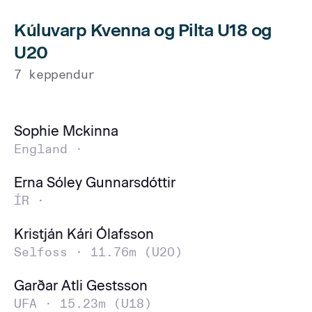
Kúluvarp Kvenna og Pilta U18 og
U20
7 keppendur
Sophie Mckinna
England ·
Erna Sóley Gunnarsdóttir
ÍR ·
Kristján Kári Ólafsson
Selfoss ·
11.76m (U20)
Garðar Atli Gestsson
UFA ·
15.23m (U18)