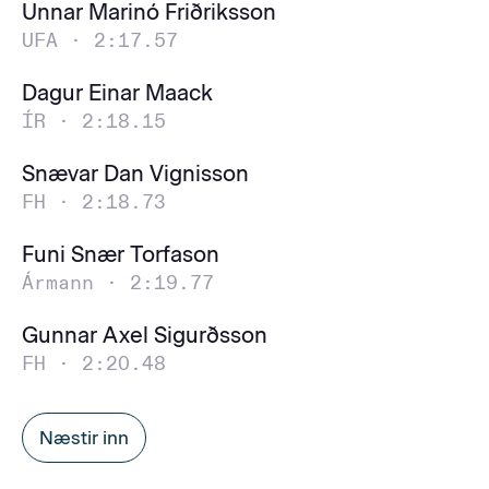
Unnar Marinó Friðriksson
UFA ·
2:17.57
Dagur Einar Maack
ÍR ·
2:18.15
Snævar Dan Vignisson
FH ·
2:18.73
Funi Snær Torfason
Ármann ·
2:19.77
Gunnar Axel Sigurðsson
FH ·
2:20.48
Næstir inn