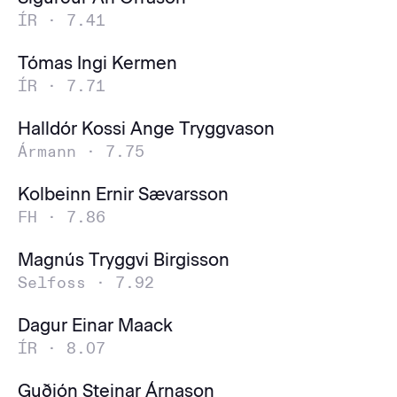
ÍR ·
7.41
Tómas Ingi Kermen
ÍR ·
7.71
Halldór Kossi Ange Tryggvason
Ármann ·
7.75
Kolbeinn Ernir Sævarsson
FH ·
7.86
Magnús Tryggvi Birgisson
Selfoss ·
7.92
Dagur Einar Maack
ÍR ·
8.07
Guðjón Steinar Árnason