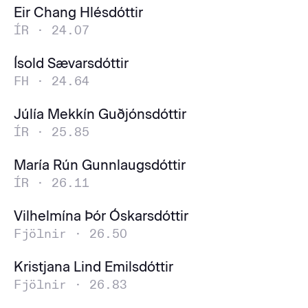
Eir Chang Hlésdóttir
ÍR ·
24.07
Ísold Sævarsdóttir
FH ·
24.64
Júlía Mekkín Guðjónsdóttir
ÍR ·
25.85
María Rún Gunnlaugsdóttir
ÍR ·
26.11
Vilhelmína Þór Óskarsdóttir
Fjölnir ·
26.50
Kristjana Lind Emilsdóttir
Fjölnir ·
26.83