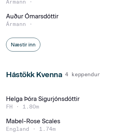
Ármann ·
Auður Ómarsdóttir
Ármann ·
Næstir inn
Hástökk Kvenna
4 keppendur
Helga Þóra Sigurjónsdóttir
FH ·
1.80m
Mabel-Rose Scales
England ·
1.74m