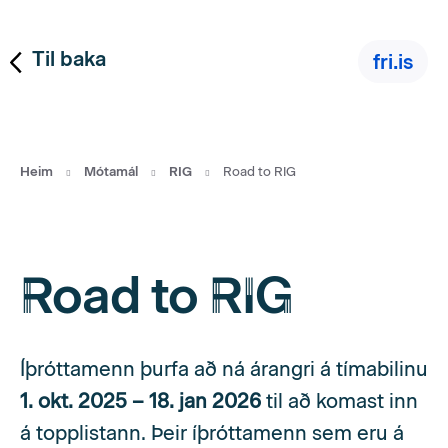
Til baka
fri.is
Heim
Mótamál
RIG
Road to RIG
Road to RIG
Íþróttamenn þurfa að ná árangri á tímabilinu
1. okt. 2025 – 18. jan 2026
til að komast inn
á topplistann. Þeir íþróttamenn sem eru á