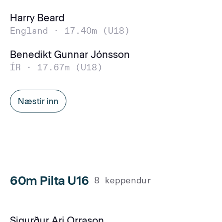
Harry Beard
England ·
17.40m (U18)
Benedikt Gunnar Jónsson
ÍR ·
17.67m (U18)
Næstir inn
60m Pilta U16
8 keppendur
Sigurður Ari Orrason