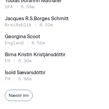
Tóbías Þórarinn Matharel
UFA ·
6.54m
Jacques R.S.Borges Schmitt
Breiðablik ·
6.52m
Georgina Scoot
England ·
6.51m
Birna Kristín Kristjánsdóttir
FH ·
6.30m
Ísold Sævarsdóttir
FH ·
5.96m
Næstir inn