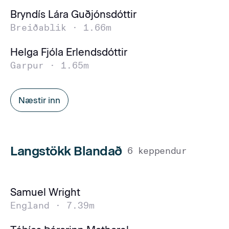
Bryndís Lára Guðjónsdóttir
Breiðablik ·
1.66m
Helga Fjóla Erlendsdóttir
Garpur ·
1.65m
Næstir inn
Langstökk Blandað
6 keppendur
Samuel Wright
England ·
7.39m