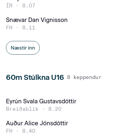
ÍR ·
8.07
Snævar Dan Vignisson
FH ·
8.11
Næstir inn
60m Stúlkna U16
8 keppendur
Eyrún Svala Gustavsdóttir
Breiðablik ·
8.20
Auður Alice Jónsdóttir
FH ·
8.40