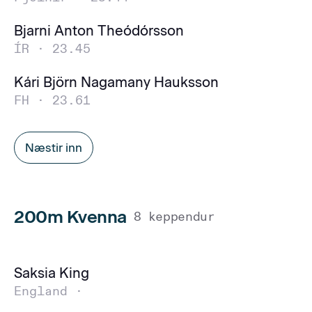
Bjarni Anton Theódórsson
ÍR ·
23.45
Kári Björn Nagamany Hauksson
FH ·
23.61
Næstir inn
200m Kvenna
8 keppendur
Saksia King
England ·