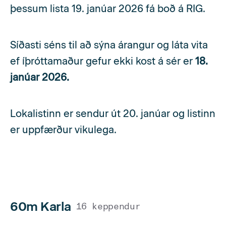
þessum lista 19. janúar 2026 fá boð á RIG.
Síðasti séns til að sýna árangur og láta vita
ef íþróttamaður gefur ekki kost á sér er
18
.
janúar 2026.
Lokalistinn er sendur út 20. janúar og listinn
er uppfærður vikulega.
60m Karla
16 keppendur