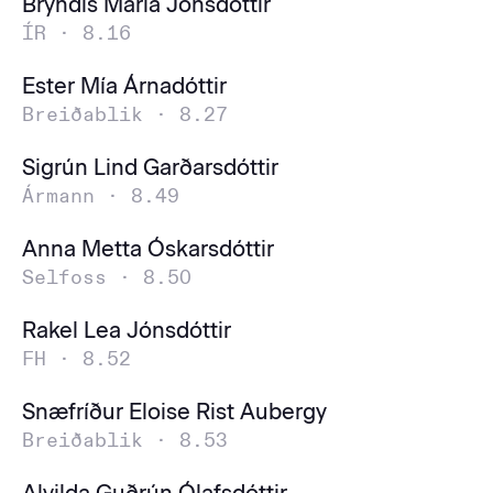
Bryndís María Jónsdóttir
ÍR ·
8.16
Ester Mía Árnadóttir
Breiðablik ·
8.27
Sigrún Lind Garðarsdóttir
Ármann ·
8.49
Anna Metta Óskarsdóttir
Selfoss ·
8.50
Rakel Lea Jónsdóttir
FH ·
8.52
Snæfríður Eloise Rist Aubergy
Breiðablik ·
8.53