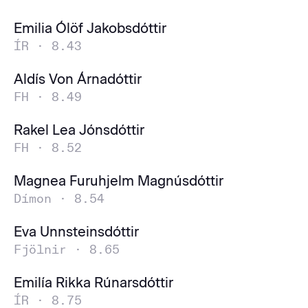
Emilia Ólöf Jakobsdóttir
ÍR ·
8.43
Aldís Von Árnadóttir
FH ·
8.49
Rakel Lea Jónsdóttir
FH ·
8.52
Magnea Furuhjelm Magnúsdóttir
Dímon ·
8.54
Eva Unnsteinsdóttir
Fjölnir ·
8.65
Emilía Rikka Rúnarsdóttir
ÍR ·
8.75