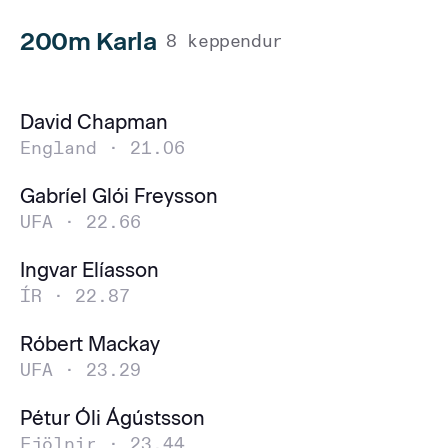
200m Karla
8 keppendur
David Chapman
England ·
21.06
Gabríel Glói Freysson
UFA ·
22.66
Ingvar Elíasson
ÍR ·
22.87
Róbert Mackay
UFA ·
23.29
Pétur Óli Ágústsson
Fjölnir ·
23.44