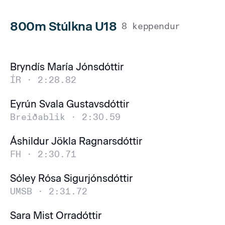
800m Stúlkna U18
8 keppendur
Bryndís María Jónsdóttir
ÍR ·
2:28.82
Eyrún Svala Gustavsdóttir
Breiðablik ·
2:30.59
Áshildur Jökla Ragnarsdóttir
FH ·
2:30.71
Sóley Rósa Sigurjónsdóttir
UMSB ·
2:31.72
Sara Mist Orradóttir