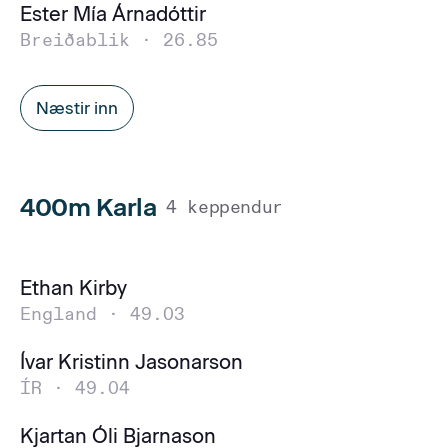
Ester Mía Árnadóttir
Breiðablik ·
26.85
Næstir inn
400m Karla
4 keppendur
Ethan Kirby
England ·
49.03
Ívar Kristinn Jasonarson
ÍR ·
49.04
Kjartan Óli Bjarnason