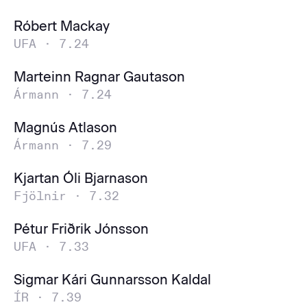
Róbert Mackay
UFA ·
7.24
Marteinn Ragnar Gautason
Ármann ·
7.24
Magnús Atlason
Ármann ·
7.29
Kjartan Óli Bjarnason
Fjölnir ·
7.32
Pétur Friðrik Jónsson
UFA ·
7.33
Sigmar Kári Gunnarsson Kaldal
ÍR ·
7.39