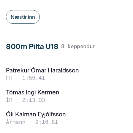
Næstir inn
800m Pilta U18
8 keppendur
Patrekur Ómar Haraldsson
FH ·
1:59.41
Tómas Ingi Kermen
ÍR ·
2:13.03
Óli Kalman Eyjólfsson
Ármann ·
2:16.81