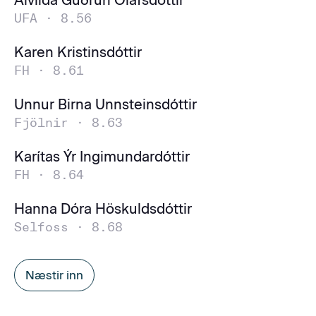
Alvilda Guðrún Ólafsdóttir
UFA ·
8.56
Karen Kristinsdóttir
FH ·
8.61
Unnur Birna Unnsteinsdóttir
Fjölnir ·
8.63
Karítas Ýr Ingimundardóttir
FH ·
8.64
Hanna Dóra Höskuldsdóttir
Selfoss ·
8.68
Næstir inn