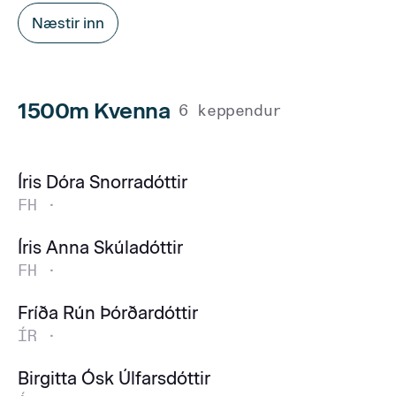
Næstir inn
1500m Kvenna
6 keppendur
Íris Dóra Snorradóttir
FH ·
Íris Anna Skúladóttir
FH ·
Fríða Rún Þórðardóttir
ÍR ·
Birgitta Ósk Úlfarsdóttir