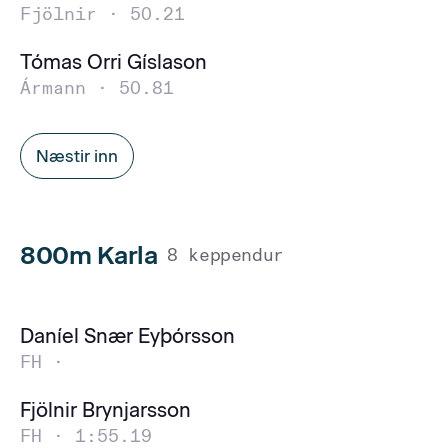
Fjölnir ·
50.21
Tómas Orri Gíslason
Ármann ·
50.81
Næstir inn
800m Karla
8 keppendur
Daníel Snær Eyþórsson
FH ·
Fjölnir Brynjarsson
FH ·
1:55.19