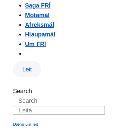
Saga FRÍ
Mótamál
Afreksmál
Hlaupamál
Um FRÍ
Leit
Search
Search
Dæmi um leit