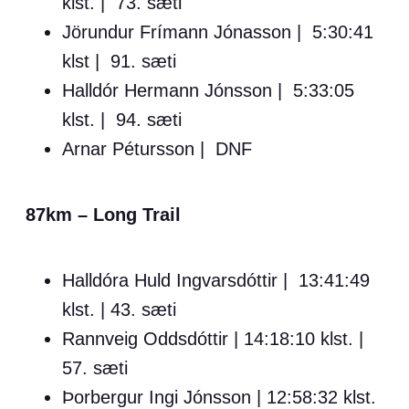
klst. | 73. sæti
Jörundur Frímann Jónasson | 5:30:41
klst | 91. sæti
Halldór Hermann Jónsson | 5:33:05
klst. | 94. sæti
Arnar Pétursson | DNF
87km – Long Trail
Halldóra Huld Ingvarsdóttir | 13:41:49
klst. | 43. sæti
Rannveig Oddsdóttir | 14:18:10 klst. |
57. sæti
Þorbergur Ingi Jónsson | 12:58:32 klst.