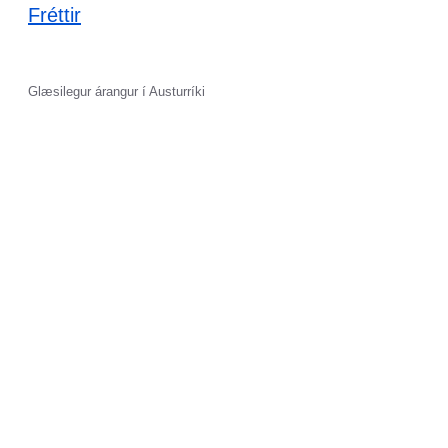
Fréttir
Glæsilegur árangur í Austurríki