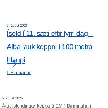
6. ágúst 2026
Ísold í 11. sæti eftir fyrri dag –
Alba lauk keppni í 100 metra
hlaupi
Lesa nánar
6. ágúst 2026
Átta Íslendingar keppa á EM í Birmingham