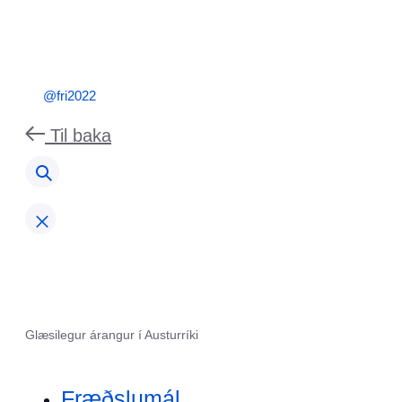
@fri2022
Til baka
Glæsilegur árangur í Austurríki
Fræðslumál