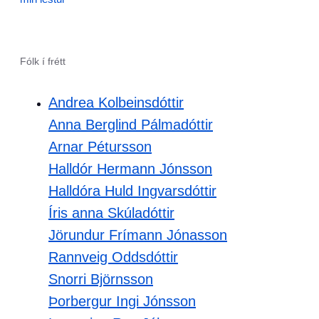
Fólk í frétt
Andrea Kolbeinsdóttir
Anna Berglind Pálmadóttir
Arnar Pétursson
Halldór Hermann Jónsson
Halldóra Huld Ingvarsdóttir
Íris anna Skúladóttir
Jörundur Frímann Jónasson
Rannveig Oddsdóttir
Snorri Björnsson
Þorbergur Ingi Jónsson