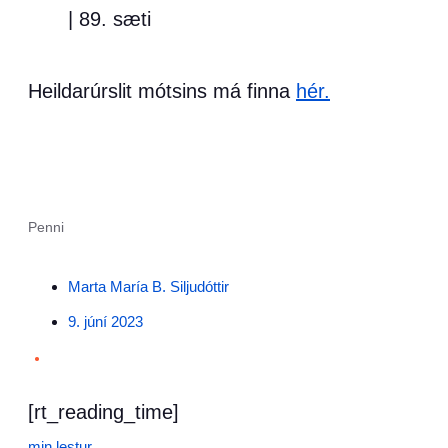
| 89. sæti
Heildarúrslit mótsins má finna
hér.
Penni
Marta María B. Siljudóttir
9. júní 2023
•
[rt_reading_time]
min lestur