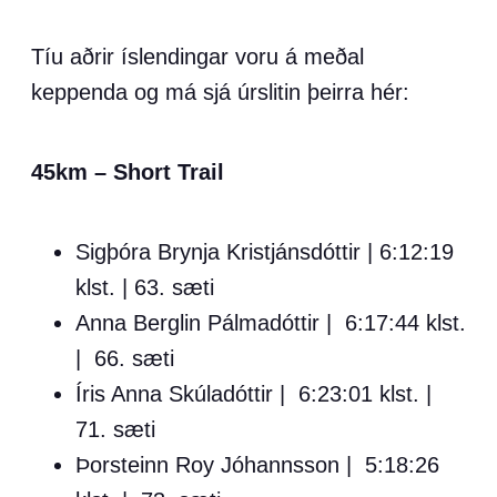
Tíu aðrir íslendingar voru á meðal
keppenda og má sjá úrslitin þeirra hér:
45km – Short Trail
Sigþóra Brynja Kristjánsdóttir | 6:12:19
klst. | 63. sæti
Anna Berglin Pálmadóttir | 6:17:44 klst.
| 66. sæti
Íris Anna Skúladóttir | 6:23:01 klst. |
71. sæti
Þorsteinn Roy Jóhannsson | 5:18:26