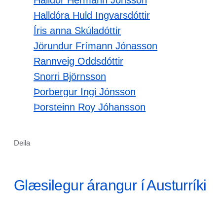
Halldór Hermann Jónsson
Halldóra Huld Ingvarsdóttir
Íris anna Skúladóttir
Jörundur Frímann Jónasson
Rannveig Oddsdóttir
Snorri Björnsson
Þorbergur Ingi Jónsson
Þorsteinn Roy Jóhansson
Deila
Glæsilegur árangur í Austurríki