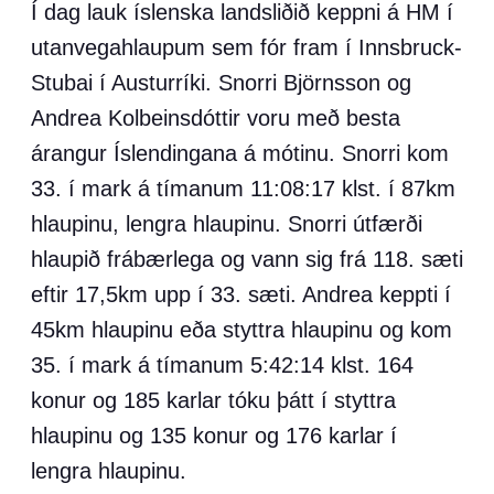
Í dag lauk íslenska landsliðið keppni á HM í
utanvegahlaupum sem fór fram í Innsbruck-
Stubai í Austurríki. Snorri Björnsson og
Andrea Kolbeinsdóttir voru með besta
árangur Íslendingana á mótinu. Snorri kom
33. í mark á tímanum 11:08:17 klst. í 87km
hlaupinu, lengra hlaupinu. Snorri útfærði
hlaupið frábærlega og vann sig frá 118. sæti
eftir 17,5km upp í 33. sæti. Andrea keppti í
45km hlaupinu eða styttra hlaupinu og kom
35. í mark á tímanum 5:42:14 klst. 164
konur og 185 karlar tóku þátt í styttra
hlaupinu og 135 konur og 176 karlar í
lengra hlaupinu.