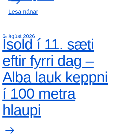
Lesa nánar
6. ágúst 2026
Ísold í 11. sæti
eftir fyrri dag –
Alba lauk keppni
í 100 metra
hlaupi