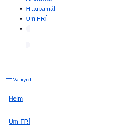
Hlaupamál
Um FRÍ
Valmynd
Heim
Um FRÍ