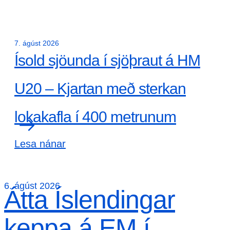
7. ágúst 2026
Ísold sjöunda í sjöþraut á HM
U20 – Kjartan með sterkan
lokakafla í 400 metrunum
Lesa nánar
6. ágúst 2026
Átta Íslendingar
keppa á EM í