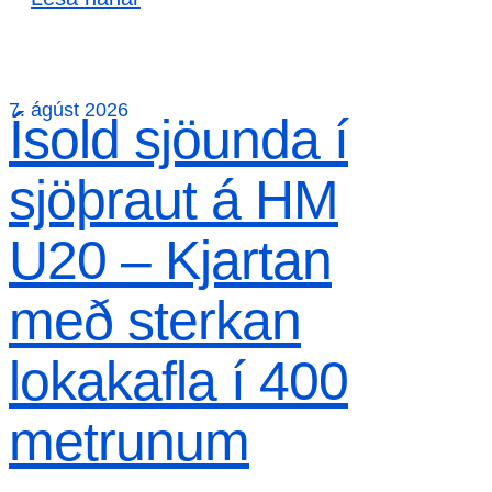
7. ágúst 2026
Ísold sjöunda í
sjöþraut á HM
U20 – Kjartan
með sterkan
lokakafla í 400
metrunum