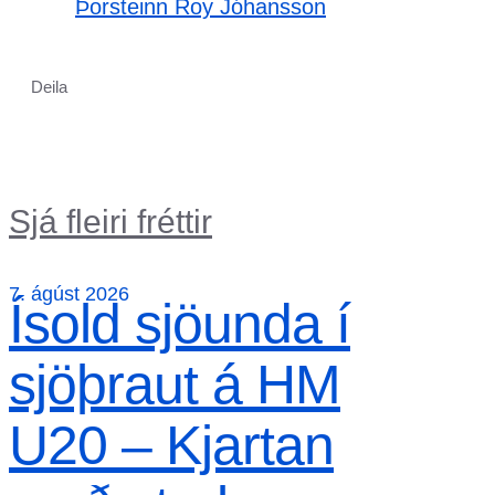
Þorsteinn Roy Jóhansson
Deila
Sjá fleiri fréttir
7. ágúst 2026
Ísold sjöunda í
sjöþraut á HM
U20 – Kjartan