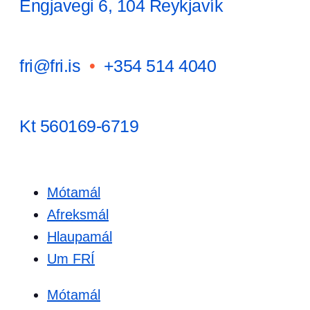
Engjavegi 6, 104 Reykjavík
fri@fri.is
•
+354 514 4040
Kt 560169-6719
Mótamál
Afreksmál
Hlaupamál
Um FRÍ
Mótamál