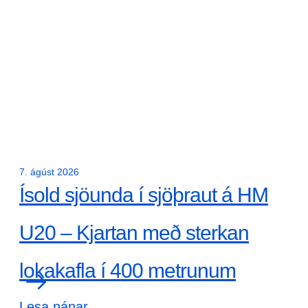
7. ágúst 2026
Ísold sjöunda í sjöþraut á HM
U20 – Kjartan með sterkan
lokakafla í 400 metrunum
Lesa nánar