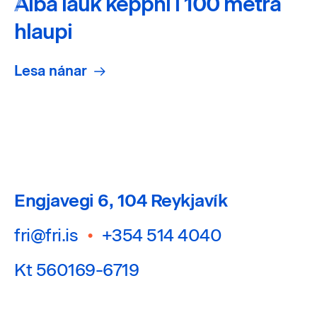
Alba lauk keppni í 100 metra
hlaupi
Lesa nánar
Engjavegi 6, 104 Reykjavík
fri@fri.is
•
+354 514 4040
Kt 560169-6719