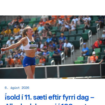
6. ágúst 2026
Ísold í 11. sæti eftir fyrri dag –