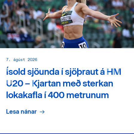
7. ágúst 2026
Ísold sjöunda í sjöþraut á HM
U20 – Kjartan með sterkan
lokakafla í 400 metrunum
Lesa nánar