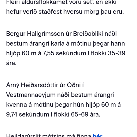
Fleiri aldursflokkamet voru sett en ekki
hefur verið staðfest hversu mörg þau eru.
Bergur Hallgrímsson úr Breiðabliki náði
bestum árangri karla á mótinu þegar hann
hljóp 60 m á 7,55 sekúndum í flokki 35-39
ára.
Árný Heiðarsdóttir úr Óðni í
Vestmannaeyjum náði bestum árangri
kvenna á mótinu þegar hún hljóp 60 m á
9,74 sekúndum í flokki 65-69 ára.
Heildarúrslit mótsins má finna
hér.