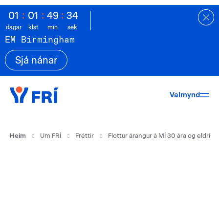
:
:
:
0
1
0
1
4
9
3
4
dagar
klst
mín
sek
EM Birmingham
Sjá nánar
Valmynd
Heim
Um FRÍ
Fréttir
Flottur árangur á MÍ 30 ára og eldri