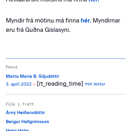
Myndir frá mótinu má finna
hér.
Myndirnar
eru frá Guðna Gíslasyni.
Penni
Marta María B. Siljudóttir
[rt_reading_time]
•
min lestur
3. apríl 2022
Fólk í frétt
Árný Heiðarsdóttir
Bergur Hallgrímsson
Helgi Hólm