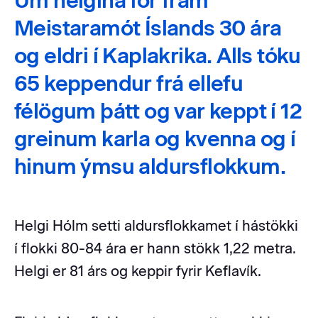
Um helgina fór fram
Meistaramót Íslands 30 ára
og eldri í Kaplakrika. Alls tóku
65 keppendur frá ellefu
félögum þátt og var keppt í 12
greinum karla og kvenna og í
hinum ýmsu aldursflokkum.
Helgi Hólm setti aldursflokkamet í hástökki
í flokki 80-84 ára er hann stökk 1,22 metra.
Helgi er 81 árs og keppir fyrir Keflavík.