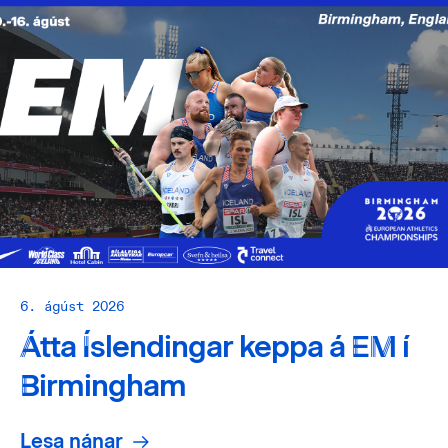
6. ágúst 2026
Átta Íslendingar keppa á EM í
Birmingham
Lesa nánar