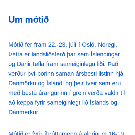
Um mótið
Mótið fer fram 22.-23. júlí í Osló, Noregi.
Þetta er landsliðsferð þar sem Íslendingar
og Danir tefla fram sameiginlegu liði. Það
verður því borinn saman ársbesti listinn hjá
Danmörku og Íslandi og þeir tveir sem eru
með besta árangurinn í grein verða valdir til
að keppa fyrir sameiginlegt lið Íslands og
Danmerkur.
Mótið er fyrir íþróttamenn á aldrinum 16-19